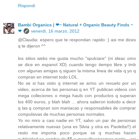
Rispondi
Bambi Organics | ❤~ Natural + Organic Beauty Finds ~
❤
venerdì, 16 marzo, 2012
@Claudia: espero que te respondan rapido :) asi me dices
q te dijeron ^^
los sitios webs me gusta mucho "spulciare" (ni ideac omo
se dice en espanol XD) cuando tengo tiempo libre y tmb
con algunas amigas q siguen la misma linea de vida q yo q
compran en internet todo LOL.
No se si has visto q internet se armo un revuelo por un
video, acerca de las personas q en YT publican videos con
mega colleciones o mega hauls con productos q superan
los 400 euros, y blah blah ... ahora salieron tododo a decir
q las q compran son maniacas y responsabiles de comprar
compulsivas de muchas personas normales.
Yo no miro a casi nadie en YT, salvo un par de personas
relativamente nuevas (una es Silvia y otra es Paoletta!!) el
resto me importa poco porque se q muchas hacen