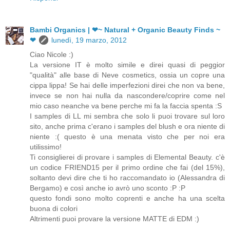
Bambi Organics | ❤~ Natural + Organic Beauty Finds ~
❤
lunedì, 19 marzo, 2012
Ciao Nicole :)
La versione IT è molto simile e direi quasi di peggior
"qualità" alle base di Neve cosmetics, ossia un copre una
cippa lippa! Se hai delle imperfezioni direi che non va bene,
invece se non hai nulla da nascondere/coprire come nel
mio caso neanche va bene perche mi fa la faccia spenta :S
I samples di LL mi sembra che solo li puoi trovare sul loro
sito, anche prima c'erano i samples del blush e ora niente di
niente :( questo è una menata visto che per noi era
utilissimo!
Ti consiglierei di provare i samples di Elemental Beauty. c'è
un codice FRIEND15 per il primo ordine che fai (del 15%),
soltanto devi dire che ti ho raccomandato io (Alessandra di
Bergamo) e così anche io avrò uno sconto :P :P
questo fondi sono molto coprenti e anche ha una scelta
buona di colori
Altrimenti puoi provare la versione MATTE di EDM :)