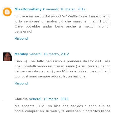
MissBoomBaby ♥
venerdì, 16 marzo, 2012
mi piace un sacco Bollywood *w* Waffle Cone il mios chemo
lo fa sembrare un malva più che marrone...mah! il Light
Olive potrebbe andar bene anche a me...ci farò un
pensierino!
Rispondi
MsSilvy
venerdì, 16 marzo, 2012
Ciao :-) , hai fatto benissimo a prendere da Cocktail , alla
fine i prodotti hanno un prezzo simile ( e su Cocktail hanno
dei pennelli da paura...) , anch'io testerò i samples prima , i
tuoi post sono sempre adorabili , un bacione!
Rispondi
Claudia
venerdì, 16 marzo, 2012
Me encanta EDM!! yo hice dos pedidos cuando aún se
podía comprar en su web y te enviaban 7 botecitos llenos