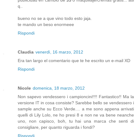
publicidad en cambio de $$ o maquillaje/cremas gratis... asi
q..
bueno no se a que vino todo esto jaja.
te mando un beso enormeee
Rispondi
Claudia
venerdì, 16 marzo, 2012
Era tan largo el comentario que te he escrito un e-mail XD
Rispondi
Nicole
domenica, 18 marzo, 2012
Non sapevo vendessero i campioncini!!!! Fantastico!! Ma la
versione IT in cosa consiste? Sarebbe bello se vendessero i
sample anche su Ecco Verde.... a me sono appena arrivati
quelli di Lily Lolo, ne ho presi 8 e non ne va bene neanche
uno, non capisco, boh, tu hai una marca che senti di
consigliare, per quanto riguarda i fondi?
Rispondi