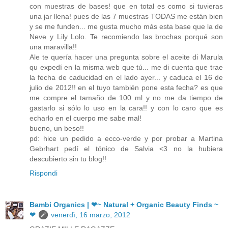
con muestras de bases! que en total es como si tuvieras
una jar llena! pues de las 7 muestras TODAS me están bien
y se me funden... me gusta mucho más esta base que la de
Neve y Lily Lolo. Te recomiendo las brochas porqué son
una maravilla!!
Ale te quería hacer una pregunta sobre el aceite di Marula
qu expedí en la misma web que tú... me di cuenta que trae
la fecha de caducidad en el lado ayer... y caduca el 16 de
julio de 2012!! en el tuyo también pone esta fecha? es que
me compre el tamaño de 100 ml y no me da tiempo de
gastarlo si sólo lo uso en la cara!! y con lo caro que es
echarlo en el cuerpo me sabe mal!
bueno, un beso!!
pd: hice un pedido a ecco-verde y por probar a Martina
Gebrhart pedí el tónico de Salvia <3 no la hubiera
descubierto sin tu blog!!
Rispondi
Bambi Organics | ❤~ Natural + Organic Beauty Finds ~
❤
venerdì, 16 marzo, 2012