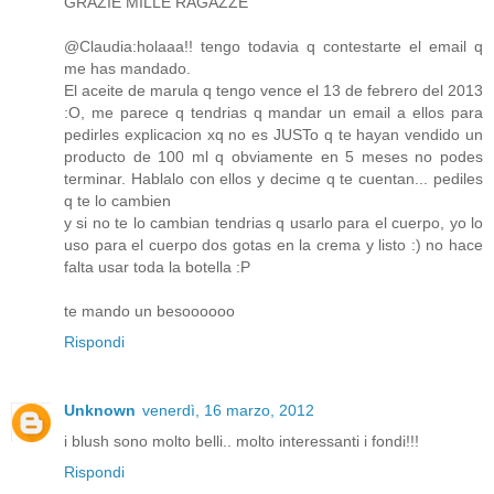
GRAZIE MILLE RAGAZZE
@Claudia:holaaa!! tengo todavia q contestarte el email q
me has mandado.
El aceite de marula q tengo vence el 13 de febrero del 2013
:O, me parece q tendrias q mandar un email a ellos para
pedirles explicacion xq no es JUSTo q te hayan vendido un
producto de 100 ml q obviamente en 5 meses no podes
terminar. Hablalo con ellos y decime q te cuentan... pediles
q te lo cambien
y si no te lo cambian tendrias q usarlo para el cuerpo, yo lo
uso para el cuerpo dos gotas en la crema y listo :) no hace
falta usar toda la botella :P
te mando un besoooooo
Rispondi
Unknown
venerdì, 16 marzo, 2012
i blush sono molto belli.. molto interessanti i fondi!!!
Rispondi