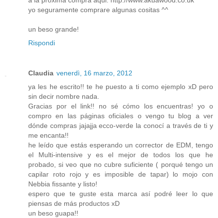
a la proxima compra aqui: http://www.akuawood.co.uk
yo seguramente comprare algunas cositas ^^
un beso grande!
Rispondi
Claudia
venerdì, 16 marzo, 2012
ya les he escrito!! te he puesto a ti como ejemplo xD pero
sin decir nombre nada.
Gracias por el link!! no sé cómo los encuentras! yo o
compro en las páginas oficiales o vengo tu blog a ver
dónde compras jajajja ecco-verde la conocí a través de ti y
me encanta!!
he leído que estás esperando un corrector de EDM, tengo
el Multi-intensive y es el mejor de todos los que he
probado, si veo que no cubre suficiente ( porqué tengo un
capilar roto rojo y es imposible de tapar) lo mojo con
Nebbia fissante y listo!
espero que te guste esta marca así podré leer lo que
piensas de más productos xD
un beso guapa!!