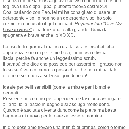
e senza niente la massaggiavo sul viso con il trucco e non
toglieva una cippa lippa! piuttosto faceva casini xD!
Così parlando con Pao, lei mi ha consigliato di usare un
detergente viso. Io non ho un detergente viso, ho solo
creme, ma ho usato il gel doccia di
Heymountain "Give My
Love to Rose"
e ha funzionato alla grande! Brava la
spugnetta e brava anche io XD XD.
La uso tutti i giorni al mattino e alla sera e i risultati alla
apparenza sono di pelle morbida, luminosa e liscia
liscia, perché fa anche un leggerissimo scrub.
Il bambù che dice che possiede per assorbire il grasso non
lo so se è vero o meno. Io posso dire che non mi ha dato
ulteriore secchezza sul viso, quindi booh!..
Ideale per pelli sensibili (come la mia) e per i bimbi e
neonati.
Possiede un cordino per appenderla e lasciarla asciugare
all'aria. Io la lascio in bagno e si asciuga molto bene.
Quando è asciutta diventa dura come la pietra ma basta
bagnarla di nuovo per tornare ad essere morbida.
In giro possiamo trovare una infinità di brands, colori e forme