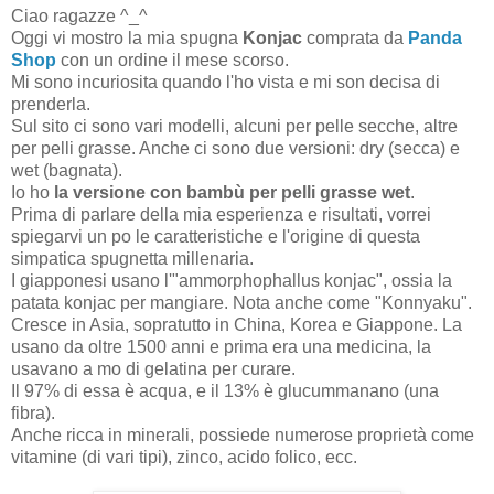
Ciao ragazze ^_^
Oggi vi mostro la mia spugna
Konjac
comprata da
Panda
Shop
con un ordine il mese scorso.
Mi sono incuriosita quando l'ho vista e mi son decisa di
prenderla.
Sul sito ci sono vari modelli, alcuni per pelle secche, altre
per pelli grasse. Anche ci sono due versioni: dry (secca) e
wet (bagnata).
Io ho
la versione con bambù per pelli grasse wet
.
Prima di parlare della mia esperienza e risultati, vorrei
spiegarvi un po le caratteristiche e l'origine di questa
simpatica spugnetta millenaria.
I giapponesi usano l'"ammorphophallus konjac", ossia la
patata konjac per mangiare. Nota anche come "Konnyaku".
Cresce in Asia, sopratutto in China, Korea e Giappone. La
usano da oltre 1500 anni e prima era una medicina, la
usavano a mo di gelatina per curare.
Il 97% di essa è acqua, e il 13% è glucummanano (una
fibra).
Anche ricca in minerali, possiede numerose proprietà come
vitamine (di vari tipi), zinco, acido folico, ecc.