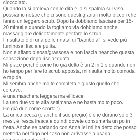
cioccolato.
Quando la si preleva con le dita e la si spalma sul viso
possiamo notare che ci sono questi granuli molto piccoli che
fanno un leggero scrub. Dopo la dobbiamo lasciare per 15-
20 minuti e quando la togliamo via dobbiamo anche
massaggiare delicatamente per fare lo scrub.
Il risultato è di una pelle rinata, di "bambola", si vede più
luminosa, liscia e pulita.
Non è affatto oleosa/grassosa e non lascia neanche questa
sensazione dopo risciacquata!
Mi piace perché come ho già detto è un 2 in 1 e quando non
ho tempo per fare lo scrub apposta, mi risulta molto comoda
e rapida.
Mi sembra anche molto completa e giusto quello che
cercavo.
è una maschera leggera ma efficace.
La uso due volte alla settimana e ne basta molto poco.
Ho già due come scorta :)
La unica pecca (e anche il suo pregio) è che durano solo 3
mesi, è fresca fresca e quindi dovete consumarla un po in
fretta. Anche se parlando con Anna lei mi ha detto che posso
metterla nel frigo nel caso non arrivasse a usarla
completamente tutta.