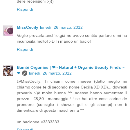
delle recensioni :-)))
Rispondi
MissCecily
lunedì, 26 marzo, 2012
Voglio provarla anch'io,già ne avevo sentito parlare e mi ha
incuriosita molto! :-D Ti mando un bacio!
Rispondi
Bambi Organics | ❤~ Natural + Organic Beauty Finds ~
❤
lunedì, 26 marzo, 2012
@MissCecily: Ti chiami come meeee (detto meglio mi
chiamo come te di secondo nome Cecilia XD XD)... dovresti
provarla :-)è molto buona ^^. adesso hanno aumentato il
prezzo.. €8,80.. mannaggia !!! se hai altre cose carine de
prendere (consiglio i shower gel e gli shampi) non ti
dimenticare di questa mascherina ^^
un bacionee <3333333