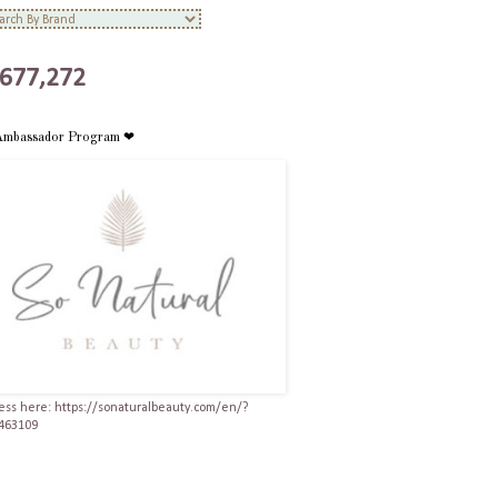
,677,272
Ambassador Program ❤
ess here: https://sonaturalbeauty.com/en/?
463109