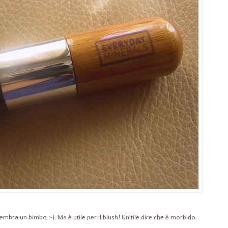
mbra un bimbo :-). Ma è utile per il blush! Unitile dire che è morbido.