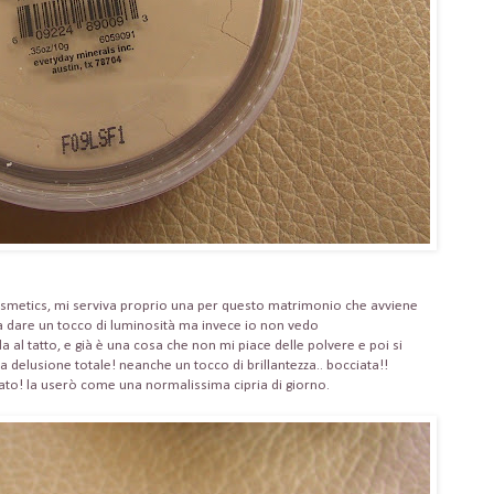
Cosmetics, mi serviva proprio una per questo matrimonio che avviene
 dare un tocco di luminosità ma invece io non vedo
a al tatto, e già è una cosa che non mi piace delle polvere e poi si
una delusione totale! neanche un tocco di brillantezza.. bocciata!!
ccato! la userò come una normalissima cipria di giorno.