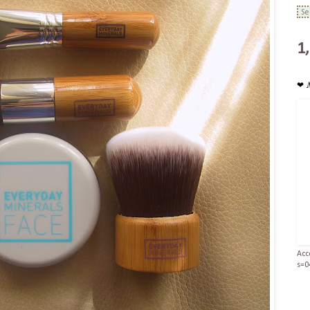
1
❤ 
Acc
s=0