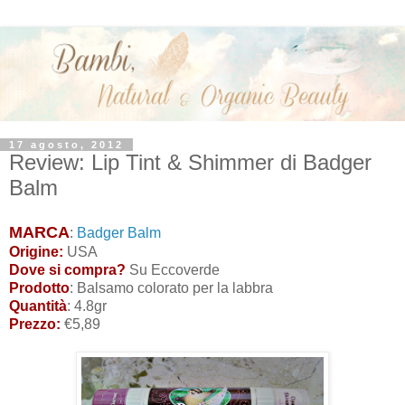
17 agosto, 2012
Review: Lip Tint & Shimmer di Badger
Balm
MARCA
:
Badger Balm
Origine:
USA
Dove si compra?
Su Eccoverde
Prodotto
: Balsamo colorato per la labbra
Quantità
: 4.8gr
Prezzo:
€5,89