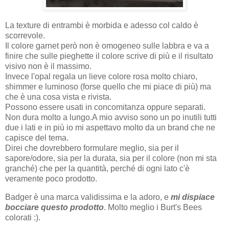
La texture di entrambi è morbida e adesso col caldo è
scorrevole.
Il colore garnet però non è omogeneo sulle labbra e va a
finire che sulle pieghette il colore scrive di più e il risultato
visivo non è il massimo.
Invece l'opal regala un lieve colore rosa molto chiaro,
shimmer e luminoso (forse quello che mi piace di più) ma
che è una cosa vista e rivista.
Possono essere usati in
concomitanza oppure separati.
Non dura molto a lungo.
A mio avviso sono un po inutili tutti
due i lati e in più io mi aspettavo molto da un brand che ne
capisce del tema.
Direi che dovrebbero formulare meglio, sia per il
sapore/odore, sia per la durata, sia per il colore (non mi sta
granché) che per la quantità, perché di ogni lato c'è
veramente poco prodotto.
Badger è una marca validissima e la adoro, e
mi dispiace
bocciare questo prodotto
. Molto meglio i Burt's Bees
colorati :).