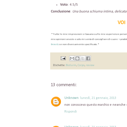
Voto
: 4.5/5
Conclusione
:
Una buona schiuma intima, delicata c
VOI 
*
Tutt
e le mie impressioni
si basano sulle
mie esperienze
perso
mie opinioni
oneste
e
solo
mi sento
di
consigliare di cuore
i prodot
Beau
ty
se non diversamente specificato
.
*
Etichette:
Bioturm
,
Corpo
,
review
13 commenti:
Unknown
lunedì, 21 gennaio, 2013
non conoscevo questo marchio e neanche q
Rispondi