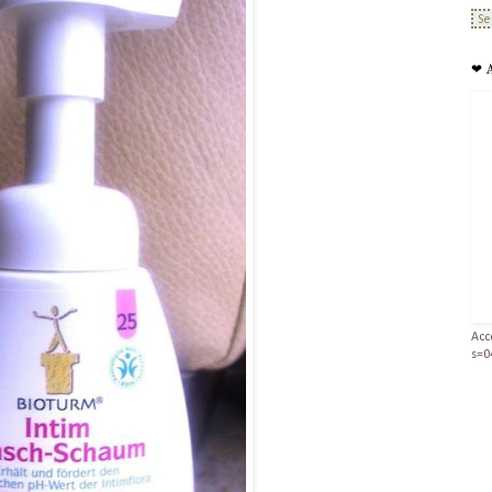
❤ 
Acc
s=0