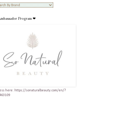
Ambassador Program ❤
ess here: https://sonaturalbeauty.com/en/?
463109