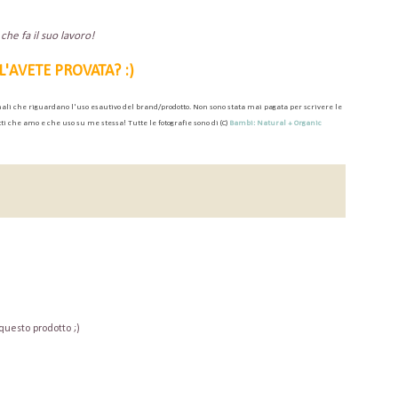
he fa il suo lavoro!
L'AVETE PROVATA? :)
nali
che riguardano l'uso esautivo del
brand/prodott
o
.
Non sono stata mai
pagat
a
per
scri
vere
le
ti
che amo e che
uso
su me stessa
!
Tutte le
fotografie sono
di (
C)
Bambi: Natural + Organic
uesto prodotto ;)