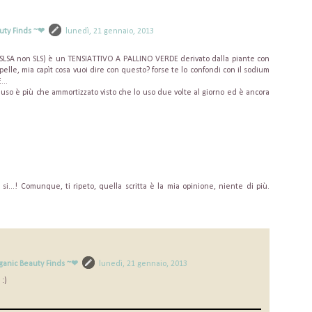
uty Finds ~❤
lunedì, 21 gennaio, 2013
e SLSA non SLS) è un TENSIATTIVO A PALLINO VERDE derivato dalla piante con
 pelle, mia capìt cosa vuoi dire con questo? forse te lo confondi con il sodium
...
 uso è più che ammortizzato visto che lo uso due volte al giorno ed è ancora
 si...! Comunque, ti ripeto, quella scritta è la mia opinione, niente di più.
ganic Beauty Finds ~❤
lunedì, 21 gennaio, 2013
 :)