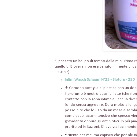
E' passato un bel po di tempo dalla mia ultima r
quello di Biovera, non era venuto in mente di us
il 2013 :)
Intim Wasch Schaum N°25 - Bioturn - 250 m
+
Comoda bottiglia di plastica con un dosa
Il profumo è neutro quasi di latte (che non
contatto con la zona intima e l'acqua diven
fondo senza aggredire. Dura molto a lungo (
posso dire che lo uso da un mese e sembra
complesso lacto-intensivo che spesso viene
gravidanza oppure gli antibiotici. In più p
prurito ed irritazioni. Si lava via facilmente
-
Niente per me, ma capisco che per alcu