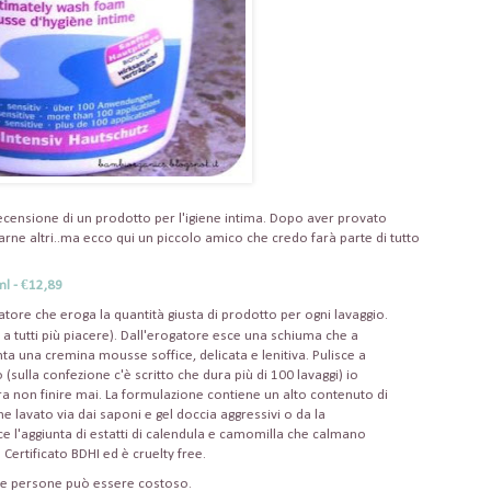
ecensione di un prodotto per l'igiene intima. Dopo aver provato
arne altri..ma ecco qui un piccolo amico che credo farà parte di tutto
l - €12,89
tore che eroga la quantità giusta di prodotto per ogni lavaggio.
 a tutti più piacere). Dall'erogatore esce una schiuma che a
ta una cremina mousse soffice, delicata e lenitiva. Pulisce a
sulla confezione c'è scritto che dura più di 100 lavaggi) io
 non finire mai. La formulazione contiene un alto contenuto di
 lavato via dai saponi e gel doccia aggressivi o da la
iace l'aggiunta di estatti di calendula e camomilla che calmano
. Certificato BDHI ed è cruelty free.
ne persone può essere costoso.