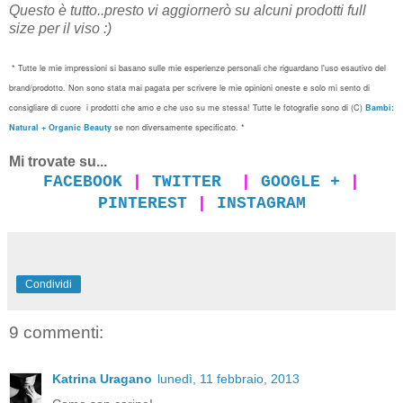
Questo è tutto..presto vi aggiornerò su alcuni prodotti full
size per il viso :)
*
Tutt
e le mie impressioni
si basano sulle
mie esperienze
personali
che riguardano l'uso esautivo del
brand/prodott
o
.
Non sono stata mai
pagat
a
per
scri
vere
le mie opinioni
oneste
e
solo
mi sento
di
consigliare di cuore
i prodotti
che amo e che
uso
su me stessa
!
Tutte le
fotografie sono
di (
C)
Bambi:
Natural + Organic Beau
ty
se non diversamente specificato
.
*
Mi trovate su...
FACEBOOK
|
TWITTER
|
GOOGLE +
|
PINTEREST
|
INSTAGRAM
Condividi
9 commenti:
Katrina Uragano
lunedì, 11 febbraio, 2013