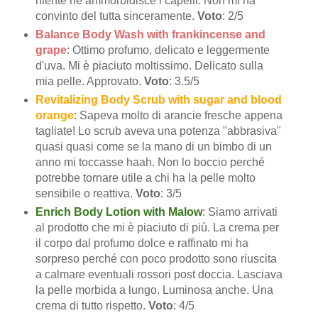
niente ne ammorbidisce i capelli. Non mi ha
convinto del tutta sinceramente.
Voto
: 2/5
Balance Body Wash with frankincense and
grape
: Ottimo profumo, delicato e leggermente
d'uva. Mi è piaciuto moltissimo. Delicato sulla
mia pelle. Approvato.
Voto
: 3.5/5
Revitalizing Body Scrub with sugar and blood
orange
: Sapeva molto di arancie fresche appena
tagliate! Lo scrub aveva una potenza "abbrasiva"
quasi quasi come se la mano di un bimbo di un
anno mi toccasse haah. Non lo boccio perché
potrebbe tornare utile a chi ha la pelle molto
sensibile o reattiva.
Voto
: 3/5
Enrich Body Lotion with Malow
: Siamo arrivati
al prodotto che mi è piaciuto di più. La crema per
il corpo dal profumo dolce e raffinato mi ha
sorpreso perché con poco prodotto sono riuscita
a calmare eventuali rossori post doccia. Lasciava
la pelle morbida a lungo. Luminosa anche. Una
crema di tutto rispetto.
Voto
: 4/5