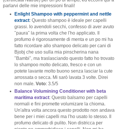
parlarvi delle mie impressioni finali!
Enlight Shampoo with peppermint and nettle
extract
: Questo shampoo è ideale per capelli
grassi. Io avendoli secchi, confesso di aver avuto
"paura" la prima volta che l'ho applicato. Il
profumo è rigorosamente di menta e un po mi ha
fatto ricordare allo shampoo delicato per cani di
Bjobj che uso sulla mia pinscherina nana
"Bambi", ma traslasciando questo fatto ho trovato
lo shampoo molto delicato, fresco e con un
potete lavante molto buono senza lasciar la cute
arrossata o secca. Mi sarò lavata 3 volte. Direi
non male.
Voto
: 3.5/5
Balance Volumining Conditioner with beta
maritima extract
: Questo balsamo per capelli
normali e fini promette volumizare la chioma.
Un'altra volta ancora questo prodotto non andava
bene per i miei capelli ma l'ho usato lo stesso. Il
profumo delicato di pulito. Non districca per