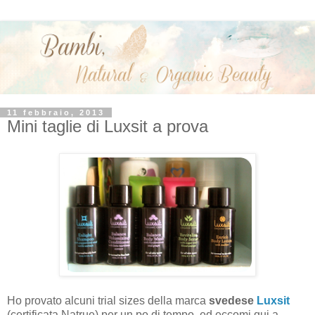
11 febbraio, 2013
Mini taglie di Luxsit a prova
Ho provato alcuni trial sizes della marca
svedese
Luxsit
(certificata Natrue) per un po di tempo, ed eccomi qui a