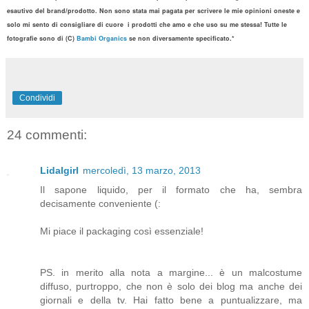
esautivo del
brand/prodott
o
.
Non sono stata mai
pagat
a
per
scri
vere
le mie opinioni
oneste
e
solo
mi sento
di
consigliare di cuore
i prodotti
che amo e che
uso
su me stessa
!
Tutte le
fotografie sono
di (
C)
Bambi Organics
se non diversamente specificato
.
*
Condividi
24 commenti:
Lidalgirl
mercoledì, 13 marzo, 2013
Il sapone liquido, per il formato che ha, sembra
decisamente conveniente (:
Mi piace il packaging così essenziale!
PS. in merito alla nota a margine... è un malcostume
diffuso, purtroppo, che non è solo dei blog ma anche dei
giornali e della tv. Hai fatto bene a puntualizzare, ma