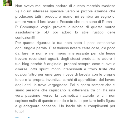
Non avevo mai sentito parlare di questo marchio svedese
:-) Ho un interesse speciale verso le piccole aziende che
producono tutti i prodotti a mano, mi sembra un segno di
amore verso il loro lavoro. Peccato che non sono di Roma :-
P Comunque voglio provare qualcosa di questa marca
assolutamente :-D poi adoro lo stile rustico delle
confezioni!!!
Per quanto riguarda la tua nota sotto il post, sottoscrivo
ogni singola parola. E' fastidioso notare certe cose, c'è poco
da fare, e non è nemmeno interessante per chi legge
trovare recensioni uguali, degli stessi prodotti...io adoro il
tuo blog perchè è originale, proponi sempre cose nuove e
diverse, offri spunti molto interessanti e trovo triste che
qualcun'altro per emergere invece di farcela con le proprie
forze e la propria inventiva, cerchi di approfittare del lavoro
degli altri...lo trovo vergognoso. Poi si spera sempre che ci
siano persone che capiscano la differenza tra chi ha una
vera passione verso la cosmetica naturale e chi non
capisce nulla di questo mondo e fa tutto per fare bella figura
e guadagnare consensi. Un bacio Ale e complimenti per
tutto!