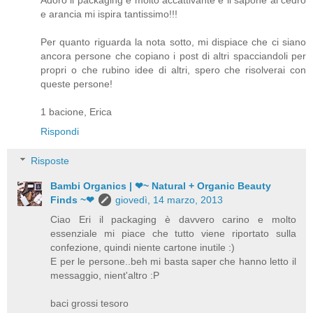
Adoro il packaging è molto accattivante e il sapone al cedro
e arancia mi ispira tantissimo!!!
Per quanto riguarda la nota sotto, mi dispiace che ci siano
ancora persone che copiano i post di altri spacciandoli per
propri o che rubino idee di altri, spero che risolverai con
queste persone!
1 bacione, Erica
Rispondi
Risposte
Bambi Organics | ❤~ Natural + Organic Beauty
Finds ~❤
giovedì, 14 marzo, 2013
Ciao Eri il packaging è davvero carino e molto
essenziale mi piace che tutto viene riportato sulla
confezione, quindi niente cartone inutile :)
E per le persone..beh mi basta saper che hanno letto il
messaggio, nient'altro :P
baci grossi tesoro