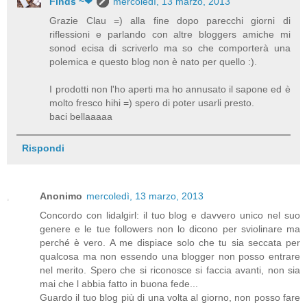
Finds ~❤
mercoledì, 13 marzo, 2013
Grazie Clau =) alla fine dopo parecchi giorni di
riflessioni e parlando con altre bloggers amiche mi
sonod ecisa di scriverlo ma so che comporterà una
polemica e questo blog non è nato per quello :).
I prodotti non l'ho aperti ma ho annusato il sapone ed è
molto fresco hihi =) spero di poter usarli presto.
baci bellaaaaa
Rispondi
Anonimo
mercoledì, 13 marzo, 2013
Concordo con lidalgirl: il tuo blog e davvero unico nel suo
genere e le tue followers non lo dicono per sviolinare ma
perché è vero. A me dispiace solo che tu sia seccata per
qualcosa ma non essendo una blogger non posso entrare
nel merito. Spero che si riconosce si faccia avanti, non sia
mai che l abbia fatto in buona fede...
Guardo il tuo blog più di una volta al giorno, non posso fare