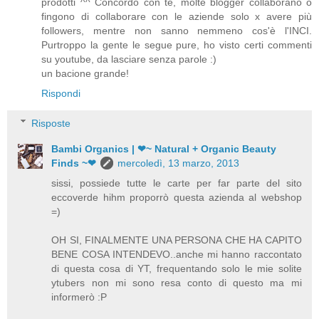
prodotti ^^ Concordo con te, molte blogger collaborano o
fingono di collaborare con le aziende solo x avere più
followers, mentre non sanno nemmeno cos'è l'INCI.
Purtroppo la gente le segue pure, ho visto certi commenti
su youtube, da lasciare senza parole :)
un bacione grande!
Rispondi
Risposte
Bambi Organics | ❤~ Natural + Organic Beauty
Finds ~❤
mercoledì, 13 marzo, 2013
sissi, possiede tutte le carte per far parte del sito
eccoverde hihm proporrò questa azienda al webshop
=)
OH SI, FINALMENTE UNA PERSONA CHE HA CAPITO
BENE COSA INTENDEVO..anche mi hanno raccontato
di questa cosa di YT, frequentando solo le mie solite
ytubers non mi sono resa conto di questo ma mi
informerò :P