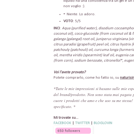
liquido ha una consistenza tra un gel e un 
non voglio :).
-
Niente. Lo adoro.
VOTO
: 5/5
INCI
:
Aqua (purified water), disodium cocoamphodi
coconut oil), coco-glucoside (from coconut oil & fr
galanga (galangal) root oil, juniperus virginiana (vi
citrus paradisi (grapefruit) peel oil, citrus hystri
patchouly (patchouli) oil, curcuma longa (turmer
oil, mentha viridis (spearmint) leaf oil, eugenia ca
(from corn), sodium benzoate, citronellol*, eugen
Voi l'avete provato?
Potete comprarlo, come ho fatto io, su
naturis
*Tutte le mie impressioni
si basano sulle
mie esp
del
brand/prodotto
.
Non sono stata mai
pagata p
cuore
i prodotti
che amo e che
uso su me stessa
!
specificato
.
*
Mi trovate su...
FACEBOOK
|
TWITTER
|
BLOGLOVIN