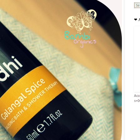
❤ 
Acc
s=0