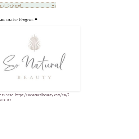
Ambassador Program ❤
ess here: https://sonaturalbeauty.com/en/?
463109