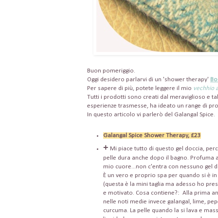
Buon pomeriggio.
Oggi desidero parlarvi di un 'shower therapy'
Bo
Per sapere di più, potete leggere il mio
vechhio a
Tutti i prodotti sono creati dal meraviglioso e 
esperienze trasmesse, ha ideato un range di prod
In questo articolo vi parlerò del Galangal Spice.
Galangal Spice Shower Therapy, £23
+
Mi piace tutto di questo gel doccia, perc
pelle dura anche dopo il bagno. Profuma anc
mio cuore...non c'entra con nessuno gel do
È un vero e proprio spa per quando si è in
(questa è la mini taglia ma adesso ho preso
e motivato. Cosa contiene?: Alla prima
nelle noti medie invece galangal, lime, pepe
curcuma. La pelle quando la si lava e massag