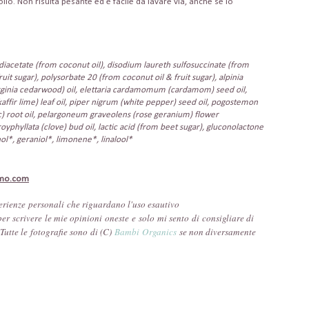
olio. Non risulta pesante ed è facile da lavare via, anche se io
acetate (from coconut oil), disodium laureth sulfosuccinate (from
uit sugar), polysorbate 20 (from coconut oil & fruit sugar), alpinia
rginia
cedarwood) oil, elettaria cardamomum (cardamom) seed oil,
x (kaffir lime) leaf oil, piper nigrum (white pepper) seed oil, pogostemon
ic) root oil, pelargoneum graveolens (rose geranium) flower
royphyllata (clove) bud oil, lactic acid (from beet sugar), gluconolactone
ol*, geraniol*, limonene*, linalool*
imo.com
erienze
personali che riguardano l'uso esautivo
er scrivere
le mie opinioni
oneste
e
solo mi sento di consigliare di
Tutte le
fotografie sono
di (
C)
Bambi
Organics
se non diversamente