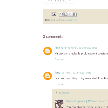
Etichette:
Bodhi
,
Corpo
,
review
8 commenti:
Pink Fard
venerdì, 23 agosto, 2013
Mi piacciono molto le profumazioni speziate
Rispondi
Jana
venerdì, 23 agosto, 2013
I've been wanting to try some stuff from Bodh
Rispondi
Risposte
Bambi Organics | ❤~ Natural + Or
You can always try the mini sizes l