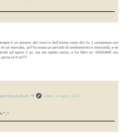
erapia è un piacere dei sensi e dell'anima come dici tu :) caraaaaaaa son
mi sei mancata, sai? ho avuto un periodo di cambiamento e interiorità, e mi
ndo ad aprire il pc...ma ora riparto carica, e ho fatto un GIVEAWAY con
 passa se ti va!!!!
ganic Beauty Finds ~❤
sabato, 24 agosto, 2013
ay ^_^