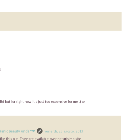
!
i but for right now it's just too expensive for me :( xx
ganic Beauty Finds ~❤
venerdì, 23 agosto, 2013
ike this o e. They are available over naturisimo site.