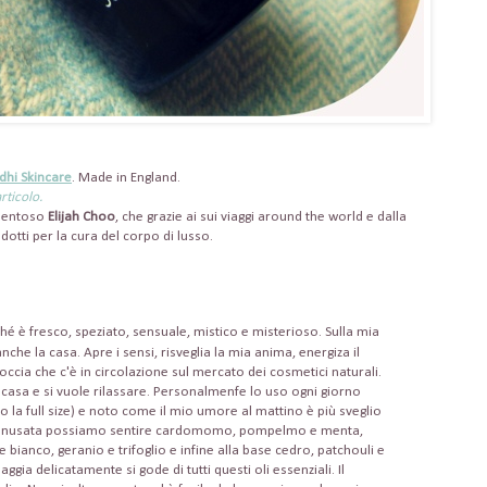
dhi Skincare
. Made in England.
rticolo.
talentoso
Elijah Choo
, che grazie ai sui viaggi around the world e dalla
otti per la cura del corpo di lusso.
hé è fresco, speziato, sensuale, mistico e misterioso. Sulla mia
he la casa. Apre i sensi, risveglia la mia anima, energiza il
ccia che c'è in circolazione sul mercato dei cosmetici naturali.
 casa e si vuole rilassare. Personalmenfe lo uso ogni giorno
 la full size) e noto come il mio umore al mattino è più sveglio
 annusata possiamo sentire cardomomo, pompelmo e menta,
 bianco, geranio e trifoglio e infine alla base cedro, patchouli e
gia delicatamente si gode di tutti questi oli essenziali. Il