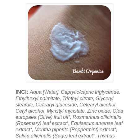
INCI:
Aqua [Water], Caprylic/capric triglyceride,
Ethylhexyl palmitate, Triethyl citrate, Glyceryl
stearate, Cetearyl glucoside, Cetearyl alcohol,
Cetyl alcohol, Myristyl myristate, Zinc oxide, Olea
europaea (Olive) fruit oil*, Rosmarinus officinalis
(Rosemary) leaf extract*, Equisetum arvense leaf
extract*, Mentha piperita (Peppermint) extract*,
Salvia officinalis (Sage) leaf extract*, Thymus