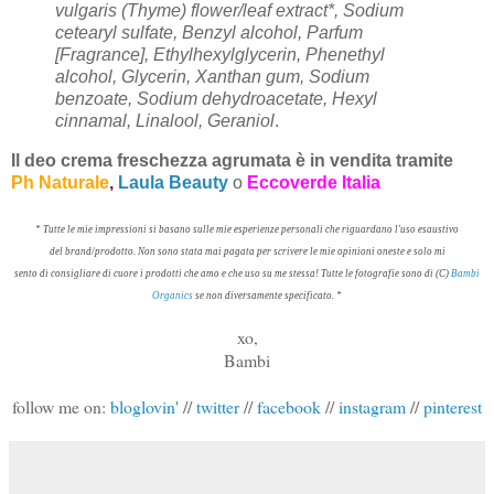
vulgaris (Thyme) flower/leaf extract*, Sodium
cetearyl sulfate, Benzyl alcohol, Parfum
[Fragrance], Ethylhexylglycerin, Phenethyl
alcohol, Glycerin, Xanthan gum, Sodium
benzoate, Sodium dehydroacetate, Hexyl
cinnamal, Linalool, Geraniol
.
Il deo crema freschezza agrumata è in vendita tramite
Ph Naturale
,
Laula Beauty
o
Eccoverde Italia
* Tutte le mie impressioni
si basano sulle
mie esperienze
personali che riguardano l'uso esaustivo
del brand/prodotto
.
Non sono stata mai
pagata per scrivere
le mie opinioni
oneste
e
solo mi
sento di consigliare di cuore
i prodotti
che amo e che
uso su me stessa
!
Tutte le
fotografie sono
di (
C)
Bambi
Organics
se non diversamente specificato
.
*
xo,
Bambi
follow me on:
bloglovin'
//
twitter
//
facebook
//
instagram
//
pinterest