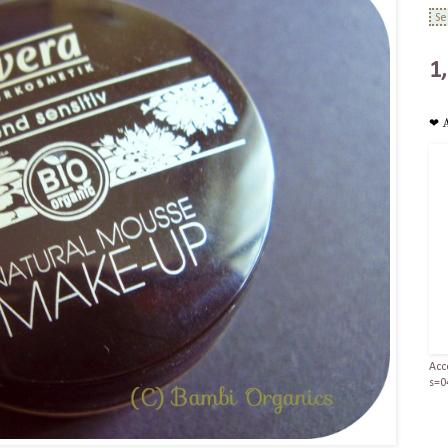
1
❤ 
Acc
s=0