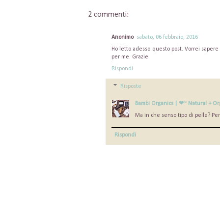
2 commenti:
Anonimo
sabato, 06 febbraio, 2016
Ho letto adesso questo post. Vorrei sapere 
per me. Grazie.
Rispondi
Risposte
Bambi Organics | ❤~ Natural + Or
Ma in che senso tipo di pelle? Perc
Rispondi