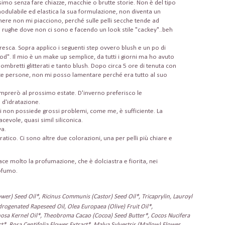
issimo senza fare chiazze, macchie o brutte storie. Non è del tipo
modulabile ed elastica la sua formulazione, non diventa un
ere non mi piacciono, perché sulle pelli secche tende ad
i rughe dove non ci sono e facendo un look stile "cackey"..beh
fresca. Sopra applico i seguenti step ovvero blush e un po di
". Il mio è un make up semplice, da tutti i giorni ma ho avuto
 ombretti glitterati e tanto blush. Dopo circa 5 ore di tenuta con
te persone, non mi posso lamentare perché era tutto al suo
mprerò al prossimo estate. D'inverno preferisco le
d'idratazione.
i non possiede grossi problemi, come me, è sufficiente. La
evole, quasi simil siliconica.
va.
atico. Ci sono altre due colorazioni, una per pelli più chiare e
ce molto la profumazione, che è dolciastra e fiorita, nei
rofumo.
wer) Seed Oil*, Ricinus Communis (Castor) Seed Oil*, Tricaprylin, Lauroyl
drogenated Rapeseed Oil, Olea Europaea (Olive) Fruit Oil*,
osa Kernel Oil*, Theobroma Cacao (Cocoa) Seed Butter*, Cocos Nucifera
*, Rosa Centifolia Flower Extract*, Malva Sylvestris (Mallow) Flower