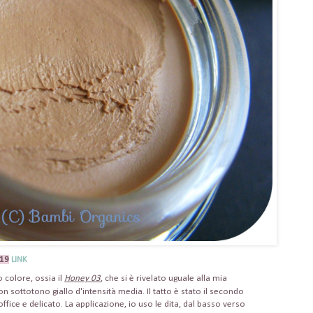
,19
LINK
o colore, ossia il
Honey 03
, che si è rivelato uguale alla mia
 sottotono giallo d'intensità media. Il tatto è stato il secondo
fice e delicato. La applicazione, io uso le dita, dal basso verso