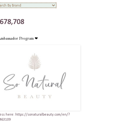
,678,708
Ambassador Program ❤
ess here: https://sonaturalbeauty.com/en/?
463109