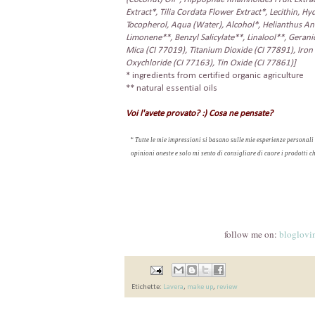
Extract*, Tilia Cordata Flower Extract*, Lecithin, Hy
Tocopherol, Aqua (Water), Alcohol*, Helianthus An
Limonene**, Benzyl Salicylate**, Linalool**, Geranio
Mica (CI 77019), Titanium Dioxide (CI 77891), Iron
Oxychloride (CI 77163), Tin Oxide (CI 77861)]
* ingredients from certified organic agriculture
** natural essential oils
Voi l'avete provato? :) Cosa ne pensate?
* Tutte le mie impressioni
si basano sulle
mie esperienze
personali
opinioni
oneste
e
solo mi sento di consigliare di cuore
i prodotti
c
follow me on:
bloglovin
Etichette:
Lavera
,
make up
,
review