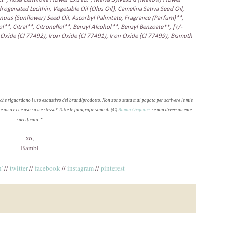
drogenated Lecithin, Vegetable Oil (Olus Oil), Camelina Sativa Seed Oil,
nuus (Sunflower) Seed Oil, Ascorbyl Palmitate, Fragrance (Parfum)**,
l**, Citral**, Citronellol**, Benzyl Alcohol**, Benzyl Benzoate**, [+/-
 Oxide (CI 77492), Iron Oxide (CI 77491), Iron Oxide (CI 77499), Bismuth
 che riguardano l'uso esaustivo del brand/prodotto
.
Non sono stata mai
pagata per scrivere
le mie
he amo e che
uso su me stessa
!
Tutte le
fotografie sono
di (
C)
Bambi Organics
se non diversamente
specificato
.
*
xo,
Bambi
'
//
twitter
//
facebook
//
instagram
//
pinterest