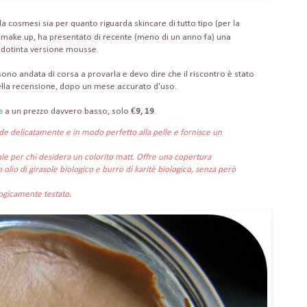
la cosmesi sia per quanto riguarda skincare di tutto tipo (per la
 il make up, ha presentato di recente (meno di un anno fa) una
fondotinta versione mousse.
ono andata di corsa a provarla e devo dire che il riscontro è stato
della recensione, dopo un mese accurato d'uso.
a
a un prezzo davvero basso, solo
€9, 19
.
de delicatamente e in modo perfetto alla pelle e fornisce un
le per chi desidera un colorito matt. Offre una copertura
 olio di girasole biologico e burro di karitè biologico, senza però
ogicamente testato.