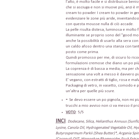
l'alto, è molto facile e si distribuisce ben
che si asciuga e non si muove più, anzi è 
cream to powder. I cream to powder in gen
evidenziare le zone più aride, inventandos
con questa mousse nulla di ciò accade.
La pelle risulta distesa, luminosa e molto 
illuminante se proprio sono del "good mood
anche la possibilità di usarlo alla sera con
un caldo afoso dentro una stanza con tan
posto come prima.
Quindi promosso per me, di sicuro lo rico
formulazioni cremose che diano un po più 
La coprenza è di bassa a media, ma per ch
sensazione una volt a messo è davvero piac
E' vegano, con estratti di tiglio, rosa e mal
Packaging di vetro, in vasetto, comodo e pr
un'altra per quelle più scure.
-
Se devo essere un po pignola, non mi pia
trucchi a mio avviso non ci va messo il p
VOTO
: 5/5
INCI
:
Dodecane, Silica, Helianthus Annuus (Sunflo
Lysine, Canola Oil, Hydrogenated Vegetable Oil, Hy
Butyrospermum Parkii (Shea Butter)*, Argania Spin
(Coconut) Oil*, Hippophae Rhamnoides Fruit Extract