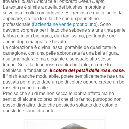
trovare il
blush Embrace
e l'
ombretto Green Depth
.
La texture è simile a quella dei blushes, morbida e
scivolosa, molto comfortevole. E' cremosa e molto facile da
applicare, sia con le dita che con un pennellino
professionale (
l'azienda ne vende proprio uno
). Sono
davvero sorpresa per il fatto che sebbene sia una tinta per le
labbra e in più biologica, duri tantissimo, per lunghe ore
anche dopo mangiato e bevuto.
La colorazione è divina: assai portabile da quasi tutte le
carnagione, con una pelle abbronzata fa una bella figura,
risultano naturale ma elegante e sensuale allo stesso
tempo. Si tratta di un rosso neutro brillante, e come lo
definisce la fondatrice,
il colore dei petali delle rose rosse
.
Il finish è anche modulabile, potete semplicemente fare una
passata per giusto dare un po di colore oppure creare un bel
rossetto pieno e matte.
Preciso che su di me non secca le labbra affatto ma ho
sentito di alcune colorazioni che si lo fanno, purtroppo non
posso dirvi altro, dato che possiedo soltanto due colori e
questi due sono idratanti.