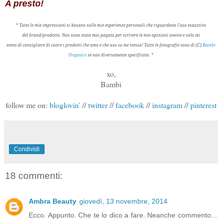
A presto!
* Tutte le mie impressioni
si basano sulle
mie esperienze
personali che riguardano l'uso esaustivo
del brand/prodotto
.
Non sono stata mai
pagata per scrivere
le mie opinioni
oneste
e
solo mi
sento di consigliare di cuore
i prodotti
che amo e che
uso su me stessa
!
Tutte le
fotografie sono
di (
C)
Bambi
Organics
se non diversamente specificato
.
*
xo,
Bambi
follow me on:
bloglovin'
//
twitter
//
facebook
//
instagram
//
pinterest
Condividi
18 commenti:
Ambra Beauty
giovedì, 13 novembre, 2014
Ecco. Appunto. Che te lo dico a fare. Neanche commento...