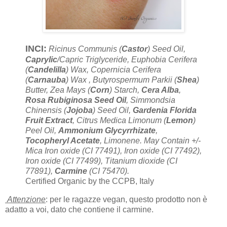
INCI:
Ricinus Communis (
Castor
) Seed Oil,
Caprylic
/Capric Triglyceride, Euphobia Cerifera
(
Candelilla
) Wax, Copernicia Cerifera
(
Carnauba
) Wax , Butyrospermum Parkii (
Shea
)
Butter, Zea Mays (
Corn
) Starch,
Cera Alba
,
Rosa Rubiginosa Seed Oil
, Simmondsia
Chinensis (
Jojoba
) Seed Oil,
Gardenia Florida
Fruit Extract
, Citrus Medica Limonum (
Lemon
)
Peel Oil,
Ammonium Glycyrrhizate
,
Tocopheryl Acetate
, Limonene. May Contain +/-
Mica Iron oxide (CI 77491), Iron oxide (CI 77492),
Iron oxide (CI 77499), Titanium dioxide (CI
77891),
Carmine
(CI 75470).
Certified Organic by the CCPB, Italy
Attenzione
: per le ragazze vegan, questo prodotto non è
adatto a voi, dato che contiene il carmine.