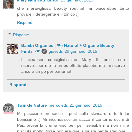
Mary Nutricati
lunedì, 19 gennaio, 2015
che meravigliosa beauty routine! mi piacerebbe tanto
provare il detergente e il tonico :)
Rispondi
Risposte
Bambi Organics | ❤~ Natural + Organic Beauty
Finds ~❤
giovedì, 29 gennaio, 2015
Il cleanser consigliatissimo Mary. Il tonico con
riserve...per me fa un po effetto placebo ma mi riservo
ancora un po per parlarne!
Rispondi
Twinkle Nature
mercoledì, 21 gennaio, 2015
Mi piacciono un sacco i post sulla skincare e tu li fai
benissimo :) Mi incuriosisce un sacco il contorno occhi di
Pai...provai la crema viso per pelli sensibili ma non mi è
piaciuta molto, forse non era quella giusta per la stagione...