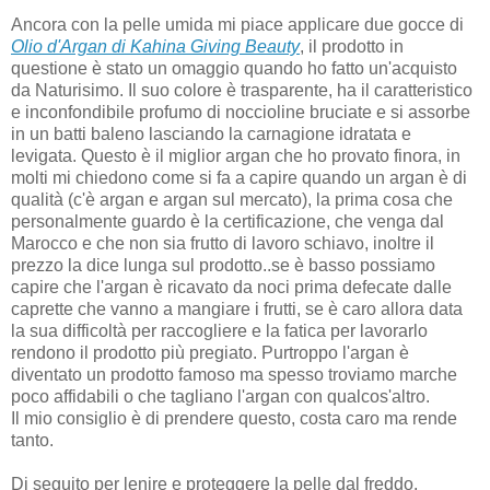
Ancora con la pelle umida mi piace applicare due gocce di
Olio d'Argan di Kahina Giving Beauty
, il prodotto in
questione è stato un omaggio quando ho fatto un'acquisto
da Naturisimo. Il suo colore è trasparente, ha il caratteristico
e inconfondibile profumo di noccioline bruciate e si assorbe
in un batti baleno lasciando la carnagione idratata e
levigata. Questo è il miglior argan che ho provato finora, in
molti mi chiedono come si fa a capire quando un argan è di
qualità (c'è argan e argan sul mercato), la prima cosa che
personalmente guardo è la certificazione, che venga dal
Marocco e che non sia frutto di lavoro schiavo, inoltre il
prezzo la dice lunga sul prodotto..se è basso possiamo
capire che l'argan è ricavato da noci prima defecate dalle
caprette che vanno a mangiare i frutti, se è caro allora data
la sua difficoltà per raccogliere e la fatica per lavorarlo
rendono il prodotto più pregiato. Purtroppo l'argan è
diventato un prodotto famoso ma spesso troviamo marche
poco affidabili o che tagliano l'argan con qualcos'altro.
Il mio consiglio è di prendere questo, costa caro ma rende
tanto.
Di seguito per lenire e proteggere la pelle dal freddo,