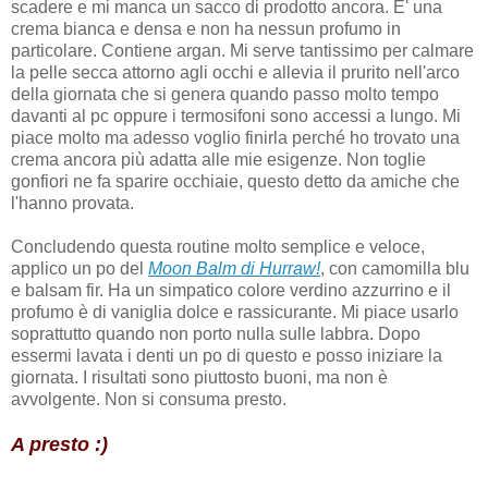
scadere e mi manca un sacco di prodotto ancora. E' una
crema bianca e densa e non ha nessun profumo in
particolare. Contiene argan. Mi serve tantissimo per calmare
la pelle secca attorno agli occhi e allevia il prurito nell'arco
della giornata che si genera quando passo molto tempo
davanti al pc oppure i termosifoni sono accessi a lungo. Mi
piace molto ma adesso voglio finirla perché ho trovato una
crema ancora più adatta alle mie esigenze. Non toglie
gonfiori ne fa sparire occhiaie, questo detto da amiche che
l'hanno provata.
Concludendo questa routine molto semplice e veloce,
applico un po del
Moon Balm di Hurraw!
, con camomilla blu
e balsam fir. Ha un simpatico colore verdino azzurrino e il
profumo è di vaniglia dolce e rassicurante. Mi piace usarlo
soprattutto quando non porto nulla sulle labbra. Dopo
essermi lavata i denti un po di questo e posso iniziare la
giornata. I risultati sono piuttosto buoni, ma non è
avvolgente. Non si consuma presto.
A presto :)