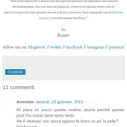
* Tutte le mie impressioni
si basano sulle
mie esperienze
personali che riguardano l'uso esaustivo
del brand/prodotto
.
Non sono stata mai
pagata per scrivere
le mie opinioni
oneste
e
solo mi
sento di consigliare di cuore
i prodotti
che amo e che
uso su me stessa
!
Tutte le
fotografie sono
di (
C)
Bambi
Organics
se non diversamente specificato
.
*
xo,
Bambi
follow me on:
bloglovin'
//
twitter
//
facebook
//
instagram
//
pinterest
Condividi
11 commenti:
Anonimo
venerdì, 16 gennaio, 2015
Mi piace un sacco questa routine...anche perché questo
post l'ho voluto tanto tanto tanto.
Ale il cleanser non secca oppure fa tirare un po' la pelle?
Valefaramir