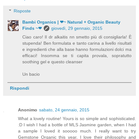
Risposte
Bambi Organics | ❤~ Natural + Organic Beauty
Finds ~❤
giovedì, 29 gennaio, 2015
Ciao caro! Il dr alkaitis nn smetto più di consigliarla! È
stupenda! Ben formulata e tanto carina a livello risultati
e ingredienti che alla base hanno formulazioni dolci ma
efficaci! Insomma se ti capita provala, sopratutto
soothing gel e questo cleanser
Un bacio
Rispondi
Anonimo
sabato, 24 gennaio, 2015
What a lovely routine! Yours is so simple and sophisticated.
:D I wish I had a bottle of MLS Jasmine garden, when I had
a sample I loved it sooooo much. I really want to try
Gemstone Organic this year, I love their philosophy and