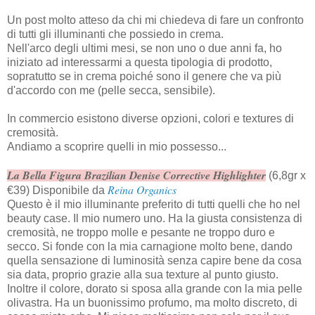
Un post molto atteso da chi mi chiedeva di fare un confronto
di tutti gli illuminanti che possiedo in crema.
Nell'arco degli ultimi mesi, se non uno o due anni fa, ho
iniziato ad interessarmi a questa tipologia di prodotto,
sopratutto se in crema poiché sono il genere che va più
d'accordo con me (pelle secca, sensibile).
In commercio esistono diverse opzioni, colori e textures di
cremosità.
Andiamo a scoprire quelli in mio possesso...
La Bella Figura Brazilian Denise Corrective Highlighter
(6,8gr x
Reina Organics
€39) Disponibile da
Questo è il mio illuminante preferito di tutti quelli che ho nel
beauty case. Il mio numero uno. Ha la giusta consistenza di
cremosità, ne troppo molle e pesante ne troppo duro e
secco. Si fonde con la mia carnagione molto bene, dando
quella sensazione di luminosità senza capire bene da cosa
sia data, proprio grazie alla sua texture al punto giusto.
Inoltre il colore, dorato si sposa alla grande con la mia pelle
olivastra. Ha un buonissimo profumo, ma molto discreto, di