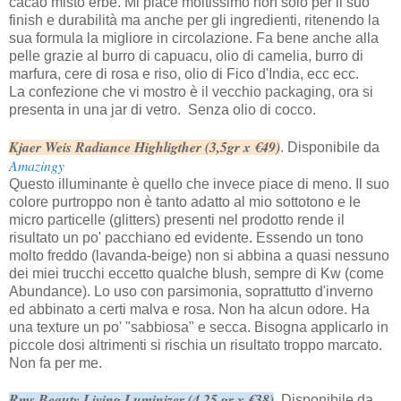
cacao misto erbe. Mi piace moltissimo non solo per il suo
finish e durabilità ma anche per gli ingredienti, ritenendo la
sua formula la migliore in circolazione. Fa bene anche alla
pelle grazie al burro di capuacu, olio di camelia, burro di
marfura, cere di rosa e riso, olio di Fico d'India, ecc ecc.
La confezione che vi mostro è il vecchio packaging, ora si
presenta in una jar di vetro. Senza olio di cocco.
Kjaer Weis Radiance Highligther (3,5gr x €49)
. Disponibile da
Amazingy
Questo illuminante è quello che invece piace di meno. Il suo
colore purtroppo non è tanto adatto al mio sottotono e le
micro particelle (glitters) presenti nel prodotto rende il
risultato un po' pacchiano ed evidente. Essendo un tono
molto freddo (lavanda-beige) non si abbina a quasi nessuno
dei miei trucchi eccetto qualche blush, sempre di Kw (come
Abundance). Lo uso con parsimonia, soprattutto d'inverno
ed abbinato a certi malva e rosa. Non ha alcun odore. Ha
una texture un po' "sabbiosa" e secca. Bisogna applicarlo in
piccole dosi altrimenti si rischia un risultato troppo marcato.
Non fa per me.
Rms Beauty Living Luminizer (4,25 gr x €38)
. Disponibile da