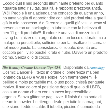
Eccolo qui! Il mio secondo illuminante preferito per quanto
riguarda tutto: risultati, qualità, e rapporto prezzo/quantità.
W3ll People è una azienda che conosco da qualche anno,
ho tanta voglia di approfondire con altri prodotti oltre a quelli
già in mio possesso. A differenza di quelli già visti, questo si
presenta con un packaging in tubetto e con la bellezza di
ben 11 gr di prodotto!!!. Il colore è una via di mezzo tra il
Living Luminizer e un argentato con un tocco di dorato ma a
malapena percettibile, sufficiente per far risaltare l'incarnato
nel modo giusto. La consistenza è l'ideale, diventa una
coccola per il viso poiché idrata e nutre. Davvero un prodotto
ottimo. Senza olio di cocco.
Ilia Beauty Cosmic Dancer (5gr €34)
Amazingy
. Disponibile da
Cosmic Dancer è il terzo in ordine di preferenza ma ben
lontano da LBFB e W3ll People. Non fraintendetemi, è
bellino e molto portatibile ma lo uso poco, chissà per quale
motivo. Il suo colore si posizione dopo di quello di LBFB,
ossia un dorato chiaro con un tocco impercettibile di
argento. Senza glitter ne pagliuzze. Il finish è una sorta di
cream to powder. Lo ritengo ideale per tutte le carnagioni,
che siano fredde o calde. Il tubetto, piccino è comodo da