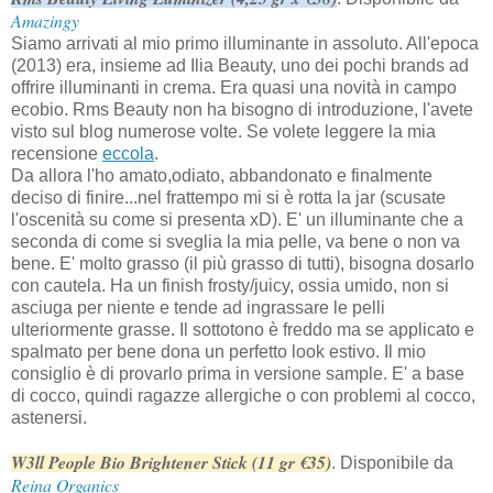
Amazingy
Siamo arrivati al mio primo illuminante in assoluto. All'epoca
(2013) era, insieme ad Ilia Beauty, uno dei pochi brands ad
offrire illuminanti in crema. Era quasi una novità in campo
ecobio. Rms Beauty non ha bisogno di introduzione, l'avete
visto sul blog numerose volte. Se volete leggere la mia
recensione
eccola
.
Da allora l'ho amato,odiato, abbandonato e finalmente
deciso di finire...nel frattempo mi si è rotta la jar (scusate
l'oscenità su come si presenta xD). E' un illuminante che a
seconda di come si sveglia la mia pelle, va bene o non va
bene. E' molto grasso (il più grasso di tutti), bisogna dosarlo
con cautela. Ha un finish frosty/juicy, ossia umido, non si
asciuga per niente e tende ad ingrassare le pelli
ulteriormente grasse. Il sottotono è freddo ma se applicato e
spalmato per bene dona un perfetto look estivo. Il mio
consiglio è di provarlo prima in versione sample. E' a base
di cocco, quindi ragazze allergiche o con problemi al cocco,
astenersi.
W3ll People Bio Brightener Stick (11 gr €35)
. Disponibile da
Reina Organics