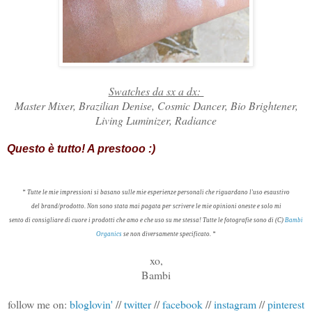
Swatches da sx a dx:
Master Mixer, Brazilian Denise, Cosmic Dancer, Bio Brightener,
Living Luminizer, Radiance
Questo è tutto! A prestooo :)
* Tutte le mie impressioni
si basano sulle
mie esperienze
personali che riguardano l'uso esaustivo
del brand/prodotto
.
Non sono stata mai
pagata per scrivere
le mie opinioni
oneste
e
solo mi
sento di consigliare di cuore
i prodotti
che amo e che
uso su me stessa
!
Tutte le
fotografie sono
di (
C)
Bambi
Organics
se non diversamente specificato
.
*
xo,
Bambi
follow me on:
bloglovin'
//
twitter
//
facebook
//
instagram
//
pinterest