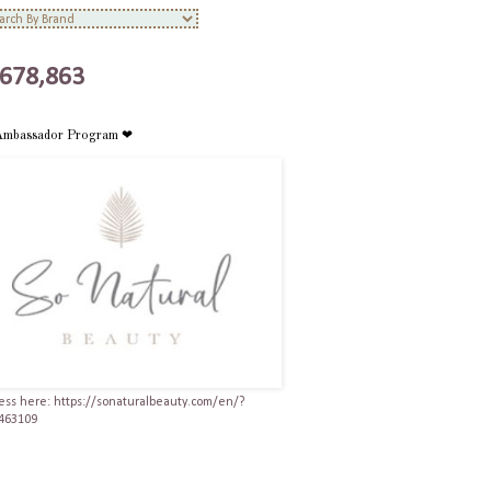
,678,863
Ambassador Program ❤
ess here: https://sonaturalbeauty.com/en/?
463109