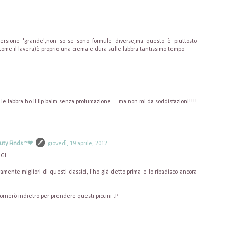
versione 'grande',non so se sono formule diverse,ma questo è piuttosto
me il lavera)è proprio una crema e dura sulle labbra tantissimo tempo
le labbra ho il lip balm senza profumazione.... ma non mi da soddisfazioni!!!!
uty Finds ~❤
giovedì, 19 aprile, 2012
GI..
ente migliori di questi classici, l'ho già detto prima e lo ribadisco ancora
tornerò indietro per prendere questi piccini :P