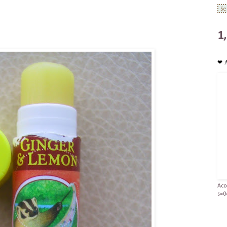
1
❤ 
Acc
s=0