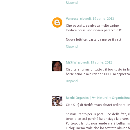
Rispondi
Vanessa
giovedì, 19 aprile, 2012
Che peccato, sembrava molto carino..
L'odore poi mi incuriosiva parecchio D:
Nuova lettrice, passa da me se ti va :)
Rispondi
MsSilvy
giovedì, 19 aprile, 2012
Ciao cara ,prima di tutto : il tuo gusto in
borse sono la mia rovina :-DDDD io apprezzo i
Rispondi
Bambi Organics | ❤~ Natural + Organic Bea
Ciao Sil :) di Herbfarmacy dovrei ordinare, 
Scusami tanto per la poca luce della foto, 
tono (dico così perché balenciaga fa divers
Purtroppo la foto non rende ma è bellissima
il blog, meno male che ho scattato alcune f