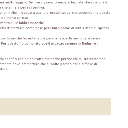
ma molto leggero. Se non vi piace lo zenzero lasciate stare perché è
ia che a mala pena si sentiva.
e sono migliori rispetto a quello precedente, perche secondo me questo
oso e meno ceroso.
 molto sulle labbra neanche.
uello di metterlo come base per i burri cacao di Burt's Bees o i lipstick
verlo perché ho notato che più che lasciarle morbide e senza
. Per questo ho comprato quelli al cacao sempre di Badger e il
hi benefici che ne ho tratto ma anche perche chi mi sta vicino non
ramente devo ammettere che è molto particolare e difficile di
turali.