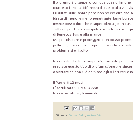
Il profumo è di zenzero con qualcosa di limone 
piuttosto forte, a differenza di quello alla vanigl
I risultati sulle labbra però non posso dire ch
idrata di meno, è meno penetrante, bene burr
Invece posso dire che è super oleoso, non dura
Tuttavia per l'uso principale che io li do che è q
di Benecos, funge alla grande.
Ma per idratare e proteggere non posso promuo
pellicine, anzi erano sempre più secche e ruvide
problema si è risolto.
Non credo che lo ricomprerò, non solo per i poc
gradisce questo tipo di profumazione :( e since
accettare se non si è abituato agli odori veri e na
Il Pao è di 12 mesi
E' certificata USDA ORGANIC
Non è testato sugli animali.
Etichette:
Badger Balm
,
review
,
Viso