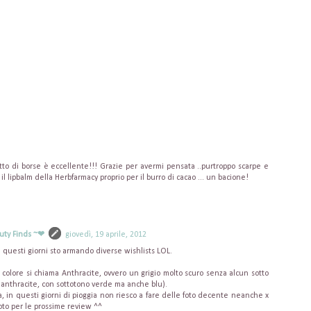
 fatto di borse è eccellente!!! Grazie per avermi pensata ..purtroppo scarpe e
l lipbalm della Herbfarmacy proprio per il burro di cacao ... un bacione!
uty Finds ~❤
giovedì, 19 aprile, 2012
in questi giorni sto armando diverse wishlists LOL.
il colore si chiama Anthracite, ovvero un grigio molto scuro senza alcun sotto
i anthracite, con sottotono verde ma anche blu).
, in questi giorni di pioggia non riesco a fare delle foto decente neanche x
oto per le prossime review ^^