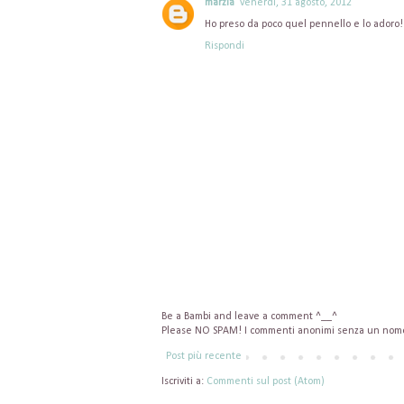
marzia
venerdì, 31 agosto, 2012
Ho preso da poco quel pennello e lo adoro!
Rispondi
Be a Bambi and leave a comment ^__^
Please NO SPAM! I commenti anonimi senza un nome 
Post più recente
Iscriviti a:
Commenti sul post (Atom)