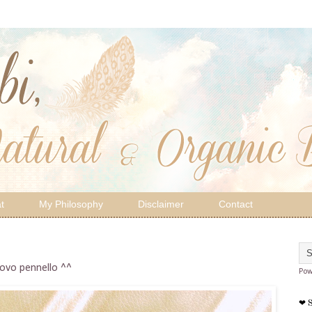
t
My Philosophy
Disclaimer
Contact
uovo pennello ^^
Pow
❤ 