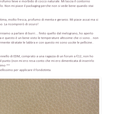
profumo lieve e morbido di cocco naturale. Mi lascia il contorno
lo. Non mi piace il packaging perche non si vede bene quando stai
tima, molto fresca, profumo di menta e geranio. Mi piace assai ma si
no. La ricomprerò di sicuro!
orniamo a parlare di burri.... finito quello dal melograno, ho aperto
ra e questo è un bene visto le temperature altissime che ci sono... non
ente idratate le labbra e con questo mi sono uscite le pellicine..
pennello di EDM, comprato a una ragazza di un forum a €12, non ho
l punto (non mi ero resa conto che mi ero dimenticata di inserirlo
simo ^^
llissimo per applicare il fondotinta.