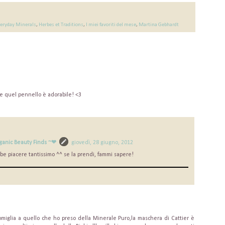
eryday Minerals
,
Herbes et Traditions
,
I miei favoriti del mese
,
Martina Gebhardt
re quel pennello è adorabile! <3
ganic Beauty Finds ~❤
giovedì, 28 giugno, 2012
be piacere tantissimo ^^ se la prendi, fammi sapere!
omiglia a quello che ho preso della Minerale Puro,la maschera di Cattier è