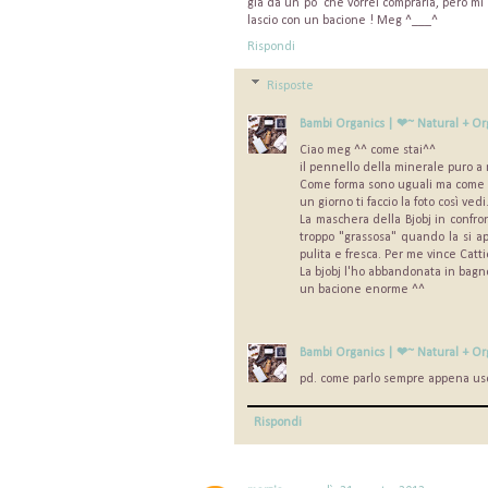
già da un po' che vorrei comprarla, però mi 
lascio con un bacione ! Meg ^___^
Rispondi
Risposte
Bambi Organics | ❤~ Natural + Or
Ciao meg ^^ come stai^^
il pennello della minerale puro 
Come forma sono uguali ma come d
un giorno ti faccio la foto così vedi
La maschera della Bjobj in confro
troppo "grassosa" quando la si ap
pulita e fresca. Per me vince Catti
La bjobj l'ho abbandonata in bagn
un bacione enorme ^^
Bambi Organics | ❤~ Natural + Or
pd. come parlo sempre appena usc
Rispondi