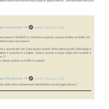
piace moltissimo quella della Bjobj all'argilla bianca....vedremo per adesso ti
ganic Beauty Finds ~❤
giovedì, 28 giugno, 2012
a mio avviso è GIGANTE in confronto a questo, questo sembra un bebè LOL
imensioni sono diversi.
.
nto a questa per me è più buona questa della cattier,quella della bjobj è
plica e quando la si toglie.. invece questa si vede subito che la pelle è
er ^^
o..dovrei vedere se il PAO è scaduto
ganic Beauty Finds ~❤
giovedì, 28 giugno, 2012
ita dalla prima elementare hahahahaha xd xd troppo stanca :(