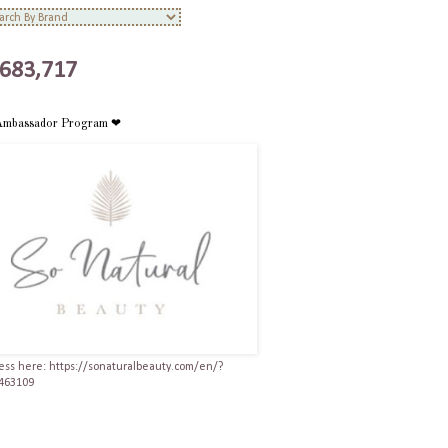
,683,717
Ambassador Program ❤
ess here: https://sonaturalbeauty.com/en/?
463109