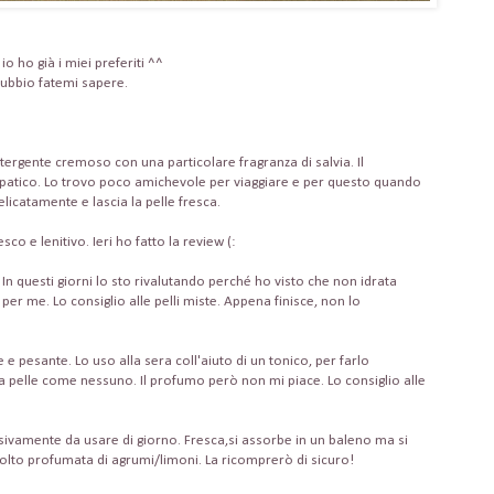
io ho già i miei preferiti ^^
dubbio fatemi sapere.
tergente cremoso con una particolare fragranza di salvia. Il
patico. Lo trovo poco amichevole per viaggiare e per questo quando
elicatamente e lascia la pelle fresca.
esco e lenitivo. Ieri ho fatto la review (:
 In questi giorni lo sto rivalutando perché ho visto che non idrata
er me. Lo consiglio alle pelli miste. Appena finisce, non lo
 e pesante. Lo uso alla sera coll'aiuto di un tonico, per farlo
a pelle come nessuno. Il profumo però non mi piace. Lo consiglio alle
sivamente da usare di giorno. Fresca,si assorbe in un baleno ma si
molto profumata di agrumi/limoni. La ricomprerò di sicuro!