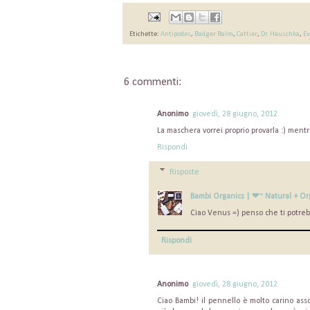
Etichette:
Antipodes
,
Badger Balm
,
Cattier
,
Dr. Hauschka
,
Ev
6 commenti:
Anonimo
giovedì, 28 giugno, 2012
La maschera vorrei proprio provarla :) ment
Rispondi
Risposte
Bambi Organics | ❤~ Natural + Or
Ciao Venus =) penso che ti potreb
Rispondi
Anonimo
giovedì, 28 giugno, 2012
Ciao Bambi! il pennello è molto carino ass