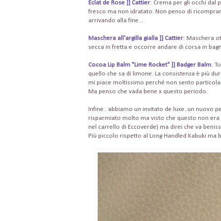
Eclat de Rose ]] Cattier
: Crema per gli occhi dal 
fresco ma non idratato. Non penso di ricomprar
arrivando alla fine...
Maschera all'argilla gialla ]] Cattier
: Maschera ot
secca in fretta e occorre andare di corsa in bag
Cocoa Lip Balm "Lime Rocket" ]] Badger Balm
: T
quello che sa di limone. La consistenza è più du
mi piace moltissimo perché non sento particolarm
Ma penso che vada bene x questo periodo.
Infine.. abbiamo un invitato de luxe..un nuovo 
risparmiato molto ma visto che questo non era i
nel carrello di Eccoverde) ma direi che va benis
Più piccolo rispetto al Long Handled Kabuki ma be