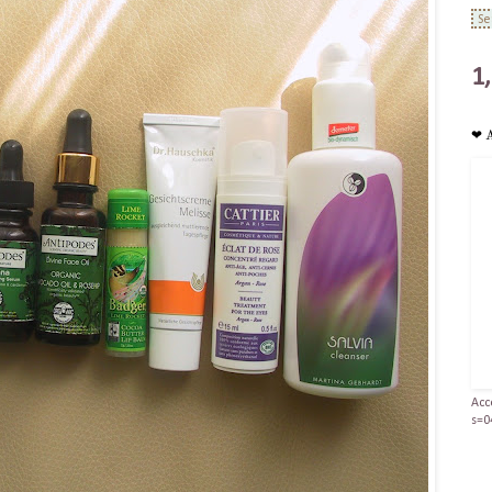
1
❤ 
Acc
s=0