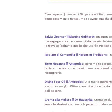
Ciao ragazze :) Il mese di Giugno non è finito ma 
Sono cose viste e riviste.. ma se avete qualche 
Salvia Cleanser ]] Martina Gebhardt
: Un buon de
packaging è enorme e non mi sta per niente sim
lo travaso (soltanto quello che userò). Pulisce d
Idrolato di Camomilla ]] Herbes et Traditions
: Fr
Siero Hosanna ]] Antipodes
: Siero molto carino.
tanto come vorrei... è buonino ma non fa molto p
ricomprerò.
Divine Face Oil ]] Antipodes
: Olio molto nutriente
assorbire meglio. Ottimo perché nutre e idrata l
pelli secche.
Crema alla Melissa ]] Dr. Hauschka
: Crema esclu
sente la idratazione. Lascia la pelle morbida e 