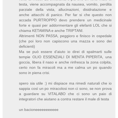
testa, viene accompagnata da nausea, vomito, perdita
parziale della vista, allucinazioni, disidratazione e
anche attacchi di panico. Per far si che questo non
accada PURTROPPO devo prendere un medicinale
forte e quasi per addormentare gli elefanti LOL che si
chiama KETAMINA e anche TRIPTANI.
Altrimenti NON PASSA, peggioro e finisco in ospedale
(che poi loro non capiscono una mazza e sono dei
deficienti)
Ma se può essere d'aiuto io direi di spalmarti sulle
tempie OLIO ESSENZIALI DI MENTA PIPERITA, una
goccia, libera il naso e anche rinfresca la zona colpita,
certo non fa miracoli ma a me calma un po quando
sono in piena crisi.
spero sia utile :) mi dispiace ma rimedi naturali che io
sappia così un po miracolosi non ci sono, se non prova
a guardare su VITALABO che ci sono un paio di
integratori che aiutano a contra restare il male di testa
un bacioneeeeeeeeeee