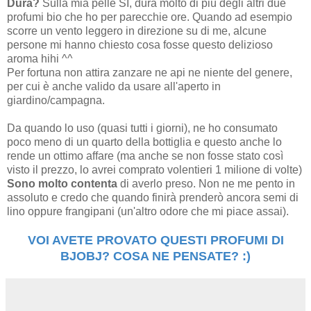
Dura?
Sulla mia pelle SI, dura molto di più degli altri due
profumi bio che ho per parecchie ore. Quando ad esempio
scorre un vento leggero in direzione su di me, alcune
persone mi hanno chiesto cosa fosse questo delizioso
aroma hihi ^^
Per fortuna non attira zanzare ne api ne niente del genere,
per cui è anche valido da usare all'aperto in
giardino/campagna.
Da quando lo uso (quasi tutti i giorni), ne ho consumato
poco meno di un quarto della bottiglia e questo anche lo
rende un ottimo affare (ma anche se non fosse stato così
visto il prezzo, lo avrei comprato volentieri 1 milione di volte)
Sono molto contenta
di averlo preso. Non ne me pento in
assoluto e credo che quando finirà prenderò ancora semi di
lino oppure frangipani (un'altro odore che mi piace assai).
VOI AVETE PROVATO QUESTI PROFUMI DI
BJOBJ? COSA NE PENSATE? :)