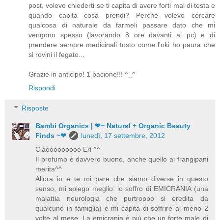
post, volevo chiederti se ti capita di avere forti mal di testa e
quando capita cosa prendi? Perché volevo cercare
qualcosa di naturale da farmeli passare dato che mi
vengono spesso (lavorando 8 ore davanti al pc) e di
prendere sempre medicinali tosto come l'oki ho paura che
si rovini il fegato...
Grazie in anticipo! 1 bacione!!! ^_^
Rispondi
Risposte
Bambi Organics | ❤~ Natural + Organic Beauty
Finds ~❤
lunedì, 17 settembre, 2012
Ciaooooooooo Eri ^^
Il profumo è davvero buono, anche quello ai frangipani
merita^^
Allora io e te mi pare che siamo diverse in questo
senso, mi spiego meglio: io soffro di EMICRANIA (una
malattia neurologia che purtroppo si eredita da
qualcuno in famiglia) e mi capita di soffrire al meno 2
volte al mese. La emicrania è più che un forte male di