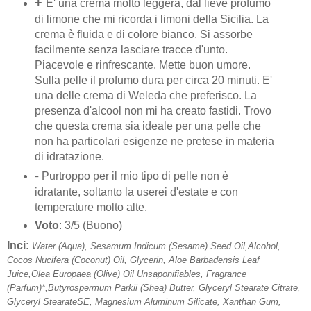
+
E' una crema molto leggera, dal lieve profumo
di limone che mi ricorda i limoni della Sicilia. La
crema è fluida e di colore bianco. Si assorbe
facilmente senza lasciare tracce d'unto.
Piacevole e rinfrescante. Mette buon umore.
Sulla pelle il profumo dura per circa 20 minuti. E'
una delle crema di Weleda che preferisco. La
presenza d'alcool non mi ha creato fastidi. Trovo
che questa crema sia ideale per una pelle che
non ha particolari esigenze ne pretese in materia
di idratazione.
-
Purtroppo per il mio tipo di pelle non è
idratante, soltanto la userei d'estate e con
temperature molto alte.
Voto
: 3/5 (Buono)
Inci:
Water (Aqua), Sesamum Indicum (Sesame) Seed Oil,Alcohol,
Cocos Nucifera (Coconut) Oil, Glycerin, Aloe Barbadensis Leaf
Juice,Olea Europaea (Olive) Oil Unsaponifiables, Fragrance
(Parfum)*,Butyrospermum Parkii (Shea) Butter, Glyceryl Stearate Citrate,
Glyceryl StearateSE, Magnesium Aluminum Silicate, Xanthan Gum,