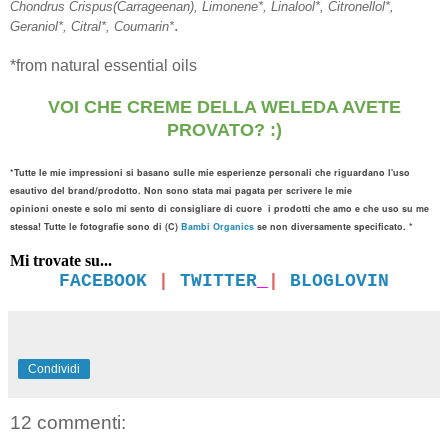
Chondrus Crispus(Carrageenan), Limonene*, Linalool*, Citronellol*,
.
Geraniol*, Citral*, Coumarin*
*from natural essential oils
VOI CHE CREME DELLA WELEDA AVETE
PROVATO? :)
*Tutt
e le mie impressioni
si basano sulle
mie esperienze
personali
che riguardano l'uso
esautivo del
brand/prodott
o
.
Non sono stata mai
pagat
a
per
scri
vere
le mie
opinioni
oneste
e
solo
mi sento
di
consigliare di cuore
i prodotti
che amo e che
uso
su me
stessa
!
Tutte le
fotografie sono
di (
C)
Bambi Organics
se non diversamente specificato
.
*
Mi trovate su...
FACEBOOK
|
TWITTER
|
BLOGLOVIN
Condividi
12 commenti: