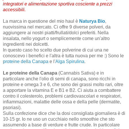
integratori e alimentazione sportiva cosciente a prezzi
accessibili.
La marca in questione del mio haul è
Naturya Bio
,
nuovissima nel mercato. Ci offre 9 diverse polveri, da
aggiungere ai nostri piatti/frullati/dolci preferiti. Nella
insalata, nello yogurt o semplicemente come un'altro
ingredienti nei dolcetti.
In questo caso ho scelto due polverine di cui una ne
conoscevo i benefici e l'altra è tutta nuova per me :) Sono le
proteine della Canapa
e l'
Alga Spirulina
.
Le proteine della Canapa
(Cannabis Sativa) e in
particolare anche l'olio di semi di canapa, sono ricchi in
proteine e omega 3 e 6, che sono dei grassi molto rari, oltre
a apportare la vitamina E e B1 e B2. Ci aiuta a combattere
contro il colesterolo, problemi cardiovascolari e respiratori,
infiammazioni, malattie delle ossa e della pelle (dermatite,
psoriasi).
Sulla confezione dice che la dosi consigliata giornaliera è di
10-15 gr. Io ne uso un cucchiaio nello smoothie che sto
assumendo a base di verdure e frutte crude. In particolare