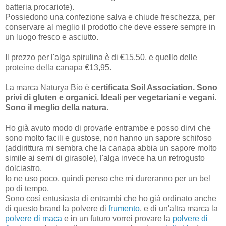
batteria procariote).
Possiedono una confezione salva e chiude freschezza, per
conservare al meglio il prodotto che deve essere sempre in
un luogo fresco e asciutto.
Il prezzo per l'alga spirulina è di €15,50, e quello delle
proteine della canapa €13,95.
La marca Naturya Bio è
certificata Soil Association. Sono
privi di gluten e organici. Ideali per vegetariani e vegani.
Sono il meglio della natura.
Ho già avuto modo di provarle entrambe e posso dirvi che
sono molto facili e gustose, non hanno un sapore schifoso
(addirittura mi sembra che la canapa abbia un sapore molto
simile ai semi di girasole), l'alga invece ha un retrogusto
dolciastro.
Io ne uso poco, quindi penso che mi dureranno per un bel
po di tempo.
Sono così entusiasta di entrambi che ho già ordinato anche
di questo brand la polvere di
frumento
, e di un'altra marca la
polvere di maca
e in un futuro vorrei provare la
polvere di