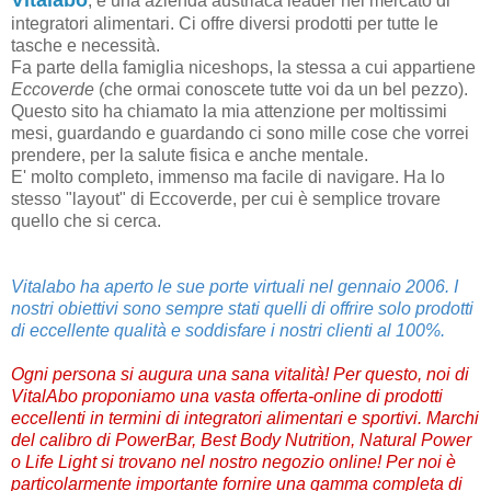
, è una azienda austriaca leader nel mercato di
integratori alimentari. Ci offre diversi prodotti per tutte le
tasche e necessità.
Fa parte della famiglia niceshops, la stessa a cui appartiene
Eccoverde
(che ormai conoscete tutte voi da un bel pezzo).
Questo sito ha chiamato la mia attenzione per moltissimi
mesi, guardando e guardando ci sono mille cose che vorrei
prendere, per la salute fisica e anche mentale.
E' molto completo, immenso ma facile di navigare. Ha lo
stesso "layout" di Eccoverde, per cui è semplice trovare
quello che si cerca.
Vitalabo ha aperto le sue porte virtuali nel gennaio 2006. I
nostri obiettivi sono sempre stati quelli di offrire solo prodotti
di eccellente qualità e soddisfare i nostri clienti al 100%.
Ogni persona si augura una sana vitalità! Per questo, noi di
VitalAbo proponiamo una vasta offerta-online di prodotti
eccellenti in termini di integratori alimentari e sportivi. Marchi
del calibro di PowerBar, Best Body Nutrition, Natural Power
o Life Light si trovano nel nostro negozio online! Per noi è
particolarmente importante fornire una gamma completa di