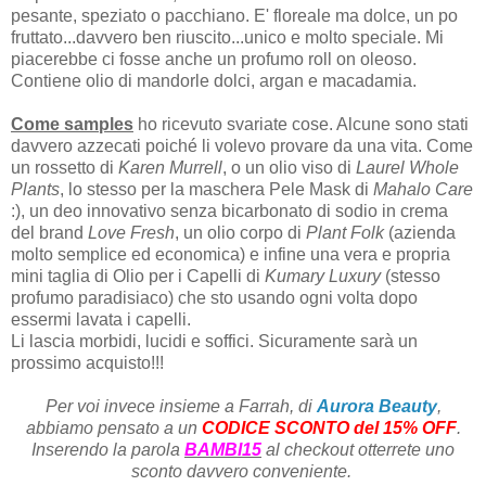
pesante, speziato o pacchiano. E' floreale ma dolce, un po
fruttato...davvero ben riuscito...unico e molto speciale. Mi
piacerebbe ci fosse anche un profumo roll on oleoso.
Contiene olio di mandorle dolci, argan e macadamia.
Come samples
ho ricevuto svariate cose. Alcune sono stati
davvero azzecati poiché li volevo provare da una vita. Come
un rossetto di
Karen Murrell
, o un olio viso di
Laurel Whole
Plants
, lo stesso per la maschera Pele Mask di
Mahalo Care
:), un deo innovativo senza bicarbonato di sodio in crema
del brand
Love Fresh
, un olio corpo di
Plant Folk
(azienda
molto semplice ed economica) e infine una vera e propria
mini taglia di Olio per i Capelli di
Kumary Luxury
(stesso
profumo paradisiaco) che sto usando ogni volta dopo
essermi lavata i capelli.
Li lascia morbidi, lucidi e soffici. Sicuramente sarà un
prossimo acquisto!!!
Per voi invece insieme a Farrah, di
Aurora Beauty
,
abbiamo pensato a un
CODICE SCONTO del 15% OFF
.
Inserendo la parola
BAMBI15
al checkout otterrete uno
sconto davvero conveniente.