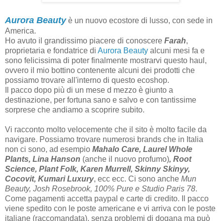
Aurora Beauty
è un nuovo ecostore di lusso, con sede in
America.
Ho avuto il grandissimo piacere di conoscere
Farah
,
proprietaria e fondatrice di
Aurora Beauty
alcuni mesi fa e
sono felicissima di poter finalmente mostrarvi questo haul,
ovvero il mio bottino contenente alcuni dei prodotti che
possiamo trovare all'interno di questo ecoshop.
Il pacco dopo più di un mese d mezzo è giunto a
destinazione, per fortuna sano e salvo e con tantissime
sorprese che andiamo a scoprire subito.
Vi racconto molto velocemente che il sito è molto facile da
navigare. Possiamo trovare numerosi brands che in Italia
non ci sono, ad esempio
Mahalo Care, Laurel Whole
Plants, Lina Hanson
(anche il nuovo profumo)
, Root
Science, Plant Folk, Karen Murrell, Skinny Skinyy,
Cocovit, Kumari Luxury
, ecc ecc. Ci sono anche
Mun
Beauty, Josh Rosebrook, 100% Pure e Studio Paris 78
.
Come pagamenti accetta paypal e carte di credito. Il pacco
viene spedito con le poste americane e vi arriva con le poste
italiane (raccomandata), senza problemi di dogana ma può