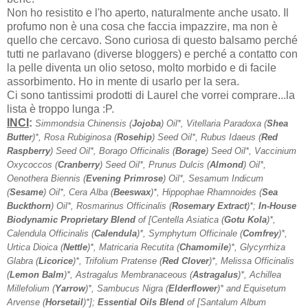
Non ho resistito e l'ho aperto, naturalmente anche usato. Il
profumo non è una cosa che faccia impazzire, ma non è
quello che cercavo. Sono curiosa di questo balsamo perché
tutti ne parlavano (diverse bloggers) e perché a contatto con
la pelle diventa un olio setoso, molto morbido e di facile
assorbimento. Ho in mente di usarlo per la sera.
Ci sono tantissimi prodotti di Laurel che vorrei comprare...la
lista è troppo lunga :P.
INCI
:
Simmondsia Chinensis (
Jojoba
) Oil*, Vitellaria Paradoxa (
Shea
Butter
)*, Rosa Rubiginosa (
Rosehip
) Seed Oil*, Rubus Idaeus (
Red
Raspberry
) Seed Oil*, Borago Officinalis (
Borage
) Seed Oil*, Vaccinium
Oxycoccos (
Cranberry
) Seed Oil*, Prunus Dulcis (
Almond
) Oil*,
Oenothera Biennis (
Evening Primrose
) Oil*, Sesamum Indicum
(
Sesame
) Oil*, Cera Alba (
Beeswax
)*, Hippophae Rhamnoides (
Sea
Buckthorn
) Oil*, Rosmarinus Officinalis (
Rosemary Extract
)*;
In-House
Biodynamic Proprietary Blend
of [Centella Asiatica (
Gotu Kola
)*,
Calendula Officinalis (
Calendula
)*, Symphytum Officinale (
Comfrey
)*,
Urtica Dioica (
Nettle
)*, Matricaria Recutita (
Chamomile
)*, Glycyrrhiza
Glabra (
Licorice
)*, Trifolium Pratense (
Red Clover
)*, Melissa Officinalis
(
Lemon Balm
)*, Astragalus Membranaceous (
Astragalus
)*, Achillea
Millefolium (
Yarrow
)*, Sambucus Nigra (
Elderflower
)* and Equisetum
Arvense (
Horsetail
)*];
Essential Oils Blend
of [Santalum Album