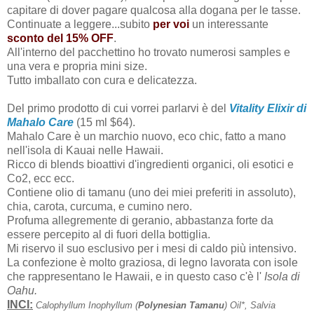
capitare di dover pagare qualcosa alla dogana per le tasse.
Continuate a leggere...subito
per voi
un interessante
sconto del 15% OFF
.
All'interno del pacchettino ho trovato numerosi samples e
una vera e propria mini size.
Tutto imballato con cura e delicatezza.
Del primo prodotto di cui vorrei parlarvi è del
Vitality Elixir di
Mahalo Care
(15 ml $64).
Mahalo Care è un marchio nuovo, eco chic, fatto a mano
nell'isola di Kauai nelle Hawaii.
Ricco di blends bioattivi d'ingredienti organici, oli esotici e
Co2, ecc ecc.
Contiene olio di tamanu (uno dei miei preferiti in assoluto),
chia, carota, curcuma, e cumino nero.
Profuma allegremente di geranio, abbastanza forte da
essere percepito al di fuori della bottiglia.
Mi riservo il suo esclusivo per i mesi di caldo più intensivo.
La confezione è molto graziosa, di legno lavorata con isole
che rappresentano le Hawaii, e in questo caso c'è l'
Isola di
Oahu.
INCI:
Calophyllum Inophyllum (
Polynesian Tamanu
) Oil*, Salvia