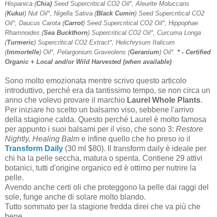
Hispanica (
Chia)
Seed Supercritical CO2 Oil*, Aleurite Moluccans
(
Kukui
) Nut Oil*, Nigella Sativa (
Black Cumin
) Seed Supercritical CO2
Oil*, Daucus Carota (
Carrot
) Seed Supercritical CO2 Oil*, Hippophae
Rhamnoides (
Sea Buckthorn
) Supercritical CO2 Oil*, Curcuma Longa
(
Turmeric
) Supercritical CO2 Extract*, Helichrysum Italicum
(
Immortelle
) Oil*, Pelargonium Graveolens (
Geranium
) Oil*.
* - Certified
Organic + Local and/or Wild Harvested (when available)
Sono molto emozionata mentre scrivo questo articolo
introduttivo, perché era da tantissimo tempo, se non circa un
anno che volevo provare il marchio
Laurel Whole Plants
.
Per iniziare ho scelto un balsamo viso, sebbene l'arrivo
della stagione calda. Questo perché Laurel è molto famosa
per appunto i suoi balsami per il viso, che sono 3:
Restore
Nightly, Healing Balm
e infine quello che ho preso io il
Transform Daily
(30 ml $80). Il transform daily è ideale per
chi ha la pelle seccha, matura o spenta. Contiene 29 attivi
botanici, tutti d'origine organico ed è ottimo per nutrire la
pelle.
Avendo anche certi oli che proteggono la pelle dai raggi del
sole, funge anche di solare molto blando.
Tutto sommato per la stagione fredda direi che va più che
bene.