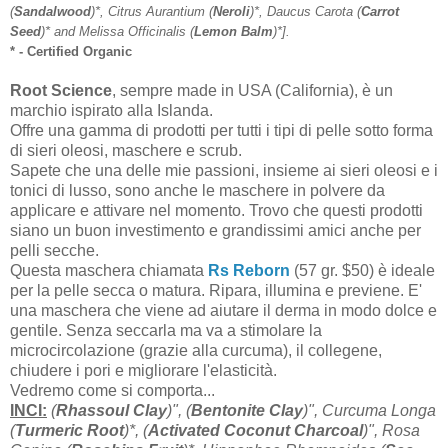
(
Sandalwood
)*, Citrus Aurantium (
Neroli
)*, Daucus Carota (
Carrot
Seed
)* and Melissa Officinalis (
Lemon Balm
)*].
* - Certified Organic
Root Science
, sempre made in USA (California), è un
marchio ispirato alla Islanda.
Offre una gamma di prodotti per tutti i tipi di pelle sotto forma
di sieri oleosi, maschere e scrub.
Sapete che una delle mie passioni, insieme ai sieri oleosi e i
tonici di lusso, sono anche le maschere in polvere da
applicare e attivare nel momento. Trovo che questi prodotti
siano un buon investimento e grandissimi amici anche per
pelli secche.
Questa maschera chiamata
Rs Reborn
(57 gr. $50) è ideale
per la pelle secca o matura. Ripara, illumina e previene. E'
una maschera che viene ad aiutare il derma in modo dolce e
gentile. Senza seccarla ma va a stimolare la
microcircolazione (grazie alla curcuma), il collegene,
chiudere i pori e migliorare l'elasticità.
Vedremo come si comporta...
INCI:
(
Rhassoul Clay
)", (
Bentonite Clay
)", Curcuma Longa
(
Turmeric Root
)*, (
Activated Coconut Charcoal
)", Rosa