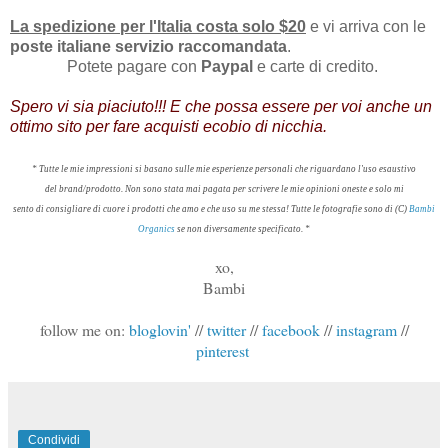
La spedizione per l'Italia costa solo $20
e vi arriva con le
poste italiane servizio raccomandata
.
Potete pagare con
Paypal
e carte di credito.
Spero vi sia piaciuto!!! E che possa essere per voi anche un
ottimo sito per fare acquisti ecobio di nicchia.
* Tutte le mie impressioni
si basano sulle
mie esperienze
personali che riguardano l'uso esaustivo
del brand/prodotto
.
Non sono stata mai
pagata per scrivere
le mie opinioni
oneste
e
solo mi
sento di consigliare di cuore
i prodotti
che amo e che
uso su me stessa
!
Tutte le
fotografie sono
di (
C)
Bambi
Organics
se non diversamente specificato
.
*
xo,
Bambi
follow me on:
bloglovin'
//
twitter
//
facebook
//
instagram
//
pinterest
Condividi