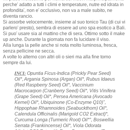
perche' adatto a tutti i climi e temperature, nutre ed idrata in
profondita', non e' occlusivo, non va a male subito, ne
diventa rancio.
Si assorbe velocemente, insieme al suo tonico Tau (di cui vi
parlero' presto), sembra di essere ad uno spa esotico a Bali.
Si puo' usare sia al mattino che di sera. Ottimo sotto il make
up anche. Durante la giornata non fa lucidare il viso.
Alla lunga la pelle anche si nota molto luminosa, fresca,
senza pellicine ne secca.
A volte lo alterno con altri oli o sieri ma alla fine torno
sempre da lui.
INCI:
Opuntia Ficus-Indica (Prickly Pear Seed)
Oil*, Argania Spinosa (Argan) Oil*, Rubus Idaeus
(Red Raspberry Seed) Oil*, Vaccinium
Macrocarpon (Cranberry Seed) Oil*, Vitis Vinifera
(Grape Seed) Oil*, Persea Americana (Avocado
Kernel) Oil*, Ubiquinone (Co-Enzyme Q10)",
Hippophae Rhamnoides (Seabuckthorn) Oil*,
Calendula Officinalis (Marigold CO2 Extract)*,
Curcuma Longa (Turmeric Root) Oil*°, Boswellia
Serrata (Frankincense) Oil*, Viola Odorata