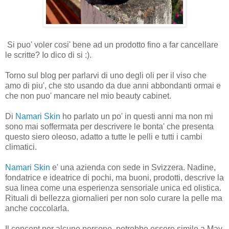
Si puo' voler cosi' bene ad un prodotto fino a far cancellare
le scritte? Io dico di si :).
Torno sul blog per parlarvi di uno degli oli per il viso che
amo di piu', che sto usando da due anni abbondanti ormai e
che non puo' mancare nel mio beauty cabinet.
Di
Namari Skin
ho parlato un po' in questi anni ma non mi
sono mai soffermata per descrivere le bonta' che presenta
questo siero oleoso, adatto a tutte le pelli e tutti i cambi
climatici.
Namari Skin
e' una azienda con sede in Svizzera. Nadine,
fondatrice e ideatrice di pochi, ma buoni, prodotti, descrive la
sua linea come una esperienza sensoriale unica ed olistica.
Rituali di bellezza giornalieri per non solo curare la pelle ma
anche coccolarla.
Il concept per alcune persone, potrebbe essere simile a May