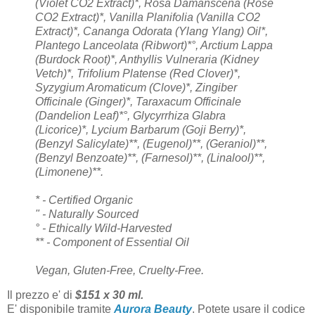
(Violet CO2 Extract)*, Rosa Damanscena (Rose
CO2 Extract)*, Vanilla Planifolia (Vanilla CO2
Extract)*, Cananga Odorata (Ylang Ylang) Oil*,
Plantego Lanceolata (Ribwort)*°, Arctium Lappa
(Burdock Root)*, Anthyllis Vulneraria (Kidney
Vetch)*, Trifolium Platense (Red Clover)*,
Syzygium Aromaticum (Clove)*, Zingiber
Officinale (Ginger)*, Taraxacum Officinale
(Dandelion Leaf)*°, Glycyrrhiza Glabra
(Licorice)*, Lycium Barbarum (Goji Berry)*,
(Benzyl Salicylate)**, (Eugenol)**, (Geraniol)**,
(Benzyl Benzoate)**, (Farnesol)**, (Linalool)**,
(Limonene)**.
* - Certified Organic
" - Naturally Sourced
° - Ethically Wild-Harvested
** - Component of Essential Oil
Vegan, Gluten-Free, Cruelty-Free.
Il prezzo e' di
$151 x 30 ml.
E' disponibile tramite
Aurora Beauty
. Potete usare il codice