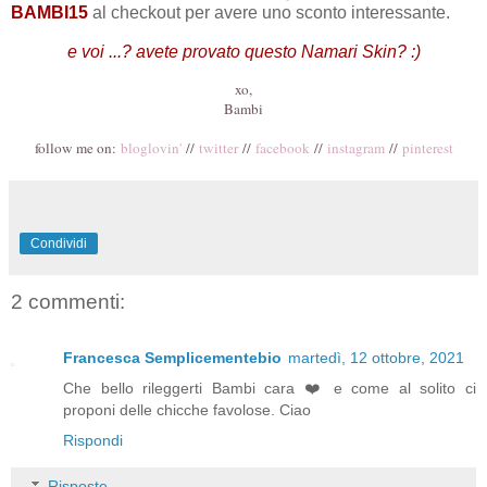
BAMBI15
al checkout per avere uno sconto interessante.
e voi ...? avete provato questo Namari Skin? :)
xo,
Bambi
follow me on:
bloglovin'
//
twitter
//
facebook
//
instagram
//
pinterest
Condividi
2 commenti:
Francesca Semplicementebio
martedì, 12 ottobre, 2021
Che bello rileggerti Bambi cara ❤️ e come al solito ci
proponi delle chicche favolose. Ciao
Rispondi
Risposte