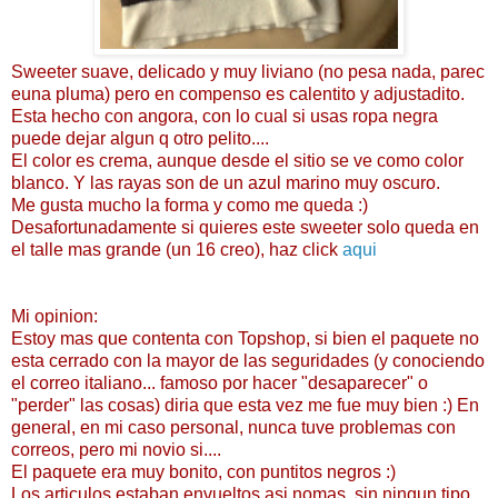
Sweeter suave, delicado y muy liviano (no pesa nada, parec
euna pluma) pero en compenso es calentito y adjustadito.
Esta hecho con angora, con lo cual si usas ropa negra
puede dejar algun q otro pelito....
El color es crema, aunque desde el sitio se ve como color
blanco. Y las rayas son de un azul marino muy oscuro.
Me gusta mucho la forma y como me queda :)
Desafortunadamente si quieres este sweeter solo queda en
el talle mas grande (un 16 creo), haz click
aqui
Mi opinion:
Estoy mas que contenta con Topshop, si bien el paquete no
esta cerrado con la mayor de las seguridades (y conociendo
el correo italiano... famoso por hacer "desaparecer" o
"perder" las cosas) diria que esta vez me fue muy bien :) En
general, en mi caso personal, nunca tuve problemas con
correos, pero mi novio si....
El paquete era muy bonito, con puntitos negros :)
Los articulos estaban envueltos asi nomas, sin ningun tipo